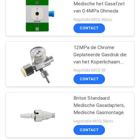
met
Medische het Gasafzet
van 0.4MPa Ohmeda
Luchtbevochtiger
9
Negotiate MOQ:50pcs
Debietmeter met
CONTACT
Luchtbevochtiger
12MPa de Chrome
Geplateerde Gasdruk die
van het Koperlichaam
Klep verminderen
Negotiate MOQ:50
CONTACT
1
Medische
Britse Standaard
Medische Gasadapters,
Debietmeters
Medische Gasmontage
negotiable MOQ:50pcs
CONTACT