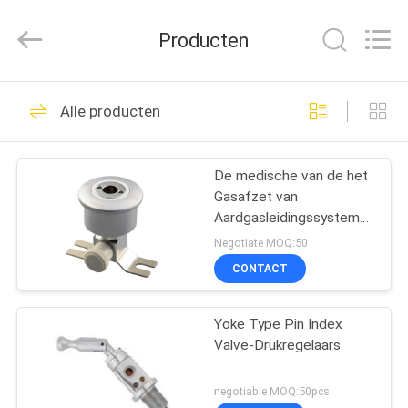
Medical
Solutions
Co.,
Producten
Ltd..
All
Rights
Reserved.
HUIS
30
Alle producten
Medische Gasafzet
PRODUCTEN
De medische van de het
Gasafzet van
ONGEVEER
Aardgasleidingssystemen
ONS
Medische Koreaanse
Negotiate MOQ:50
Norm
CONTACT
25
FABRIEKSREIS
Medische
Yoke Type Pin Index
Valve-Drukregelaars
KWALITEITSCONTROLE
Gasadapters
negotiable MOQ:50pcs