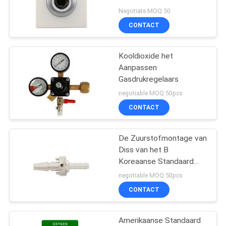
Standaardzuurstof in het
Negotiate MOQ:50
Ziekenhuis
CONTACT
1
Medische Bed
Kooldioxide het
Aanpassen
Hoofdeenheid
Gasdrukregelaars
negotiable MOQ:50pcs
CONTACT
De Zuurstofmontage van
6
Diss van het B
De Regelgever van
Koreaanse Standaard
Medische Gas
negotiable MOQ:50pcs
de
CONTACT
zuurstofdebietmeter
Amerikaanse Standaard