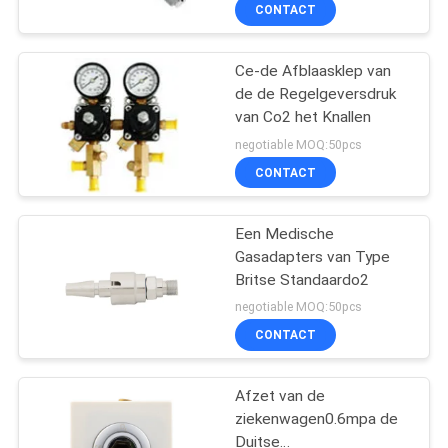
CONTACTEER
CONTACT
ONS
Ce-de Afblaasklep van
3
de de Regelgeversdruk
VERZOEK
van Co2 het Knallen
Medische
OM
negotiable MOQ:50pcs
Gastoebehoren
EEN
CONTACT
CITAAT
Een Medische
Gasadapters van Type
SITEMAP
Britse Standaardo2
5
negotiable MOQ:50pcs
PRIVACY
Medische
CONTACT
POLICY
Gasverzamelleiding
Afzet van de
ziekenwagen0.6mpa de
Duitse