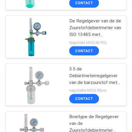
CONTACTEER
CONTACT
ONS
De Regelgever van de de
3
Zuurstofdebietmeter van
VERZOEK
ISO 13485 met
Medische
OM
Luchtbevochtiger
Negotiate MOQ:60 PCs
Gastoebehoren
EEN
CONTACT
CITAAT
3.5 de
Debietmeterregelgever
SITEMAP
van de barzuurstof met
5
Luchtbevochtiger
negotiable MOQ:50pcs
PRIVACY
Medische
CONTACT
POLICY
Gasverzamelleiding
Boeitype de Regelgever
van de
Zuurstofdebietmeter