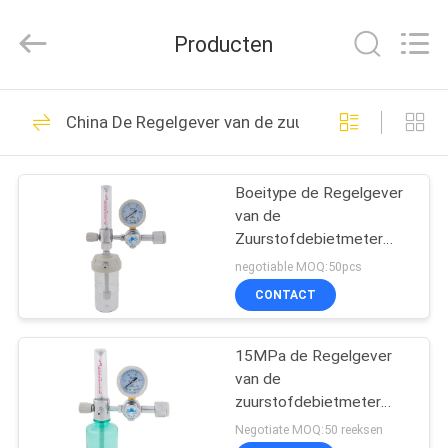
Medical
Solutions
Co.,
Producten
Ltd..
All
Rights
Reserved.
HUIS
30
China De Regelgever van de zuurstofdebietmeter 
Medische Gasafzet
PRODUCTEN
Boeitype de Regelgever
van de
ONGEVEER
Zuurstofdebietmeter
ONS
met Luchtbevochtiger
negotiable MOQ:50pcs
CONTACT
25
FABRIEKSREIS
Medische
15MPa de Regelgever
van de
KWALITEITSCONTROLE
Gasadapters
zuurstofdebietmeter
met Luchtbevochtiger
Negotiate MOQ:50 reeksen