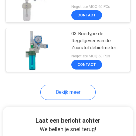
met de Stroommeter van
Negotiate MOQ:60 PCs
de Luchtbevochtiger
CONTACT
Medische Zuurstof
1
Medische Bed
03 Boeitype de
Regelgever van de
Hoofdeenheid
Zuurstofdebietmeter
met Luchtbevochtiger
Negotiate MOQ:60 PCs
voor Cilinder
CONTACT
6
Bekijk meer
De Regelgever van
de
Laat een bericht achter
zuurstofdebietmeter
We bellen je snel terug!