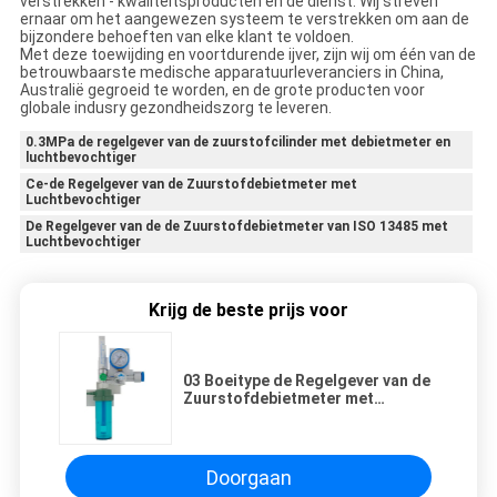
verstrekken - kwaliteitsproducten en de dienst. Wij streven
ernaar om het aangewezen systeem te verstrekken om aan de
bijzondere behoeften van elke klant te voldoen.
Met deze toewijding en voortdurende ijver, zijn wij om één van de
betrouwbaarste medische apparatuurleveranciers in China,
Australië gegroeid te worden, en de grote producten voor
globale indusry gezondheidszorg te leveren.
0.3MPa de regelgever van de zuurstofcilinder met debietmeter en
luchtbevochtiger
Ce-de Regelgever van de Zuurstofdebietmeter met
Luchtbevochtiger
De Regelgever van de de Zuurstofdebietmeter van ISO 13485 met
Luchtbevochtiger
Krijg de beste prijs voor
03 Boeitype de Regelgever van de
Zuurstofdebietmeter met
Luchtbevochtiger voor Cilinder
Doorgaan