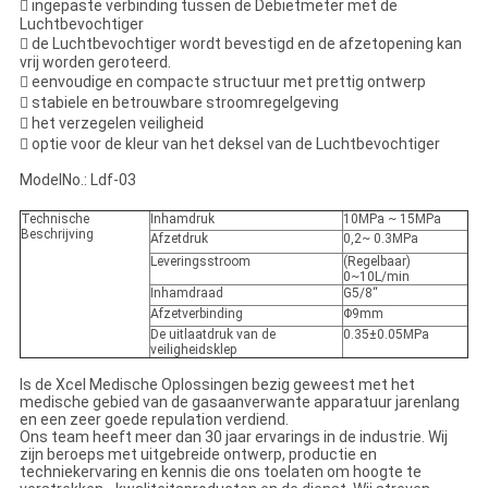
 ingepaste verbinding tussen de Debietmeter met de
Luchtbevochtiger
 de Luchtbevochtiger wordt bevestigd en de afzetopening kan
vrij worden geroteerd.
 eenvoudige en compacte structuur met prettig ontwerp
 stabiele en betrouwbare stroomregelgeving
 het verzegelen veiligheid
 optie voor de kleur van het deksel van de Luchtbevochtiger
ModelNo.: Ldf-03
Technische
Inhamdruk
10MPa ~ 15MPa
Beschrijving
Afzetdruk
0,2~ 0.3MPa
Leveringsstroom
(Regelbaar)
0~10L/min
Inhamdraad
G5/8“
Afzetverbinding
Φ9mm
De uitlaatdruk van de
0.35±0.05MPa
veiligheidsklep
Is de Xcel Medische Oplossingen bezig geweest met het
medische gebied van de gasaanverwante apparatuur jarenlang
en een zeer goede repulation verdiend.
Ons team heeft meer dan 30 jaar ervarings in de industrie. Wij
zijn beroeps met uitgebreide ontwerp, productie en
techniekervaring en kennis die ons toelaten om hoogte te