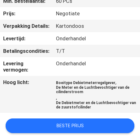
Min. bestelaantal:
60 PCs
CONTACTEER
ONS
Prijs:
Negotiate
Verpakking Details:
Kartondoos
VERZOEK
Levertijd:
Onderhandel
OM
Betalingscondities:
T/T
EEN
Levering
Onderhandel
CITAAT
vermogen:
Hoog licht:
,
Boeitype Debietmeterregelgever
SITEMAP
De Meter en de Luchtbevochtiger van de
cilinderstroom
,
De Debietmeter en de Luchtbevochtiger van
PRIVACY
de zuurstofcilinder
POLICY
BESTE PRIJS