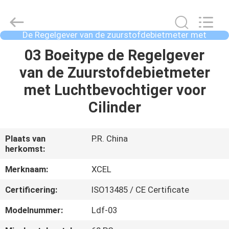
Medical
Solutions
Co.,
Ltd..
All
De Regelgever van de zuurstofdebietmeter met
Rights
Luchtbevochtiger
Reserved.
HUIS
03 Boeitype de Regelgever
van de Zuurstofdebietmeter
PRODUCTEN
met Luchtbevochtiger voor
Cilinder
ONGEVEER
ONS
Plaats van
P.R. China
herkomst:
FABRIEKSREIS
Merknaam:
XCEL
Certificering:
ISO13485 / CE Certificate
KWALITEITSCONTROLE
Modelnummer:
Ldf-03