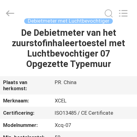
Medical
Solutions
Co.,
Ltd..
All
Debietmeter met Luchtbevochtiger
Rights
Reserved.
De Debietmeter van het
HUIS
zuurstofinhaleertoestel met
PRODUCTEN
Luchtbevochtiger 07
Opgezette Typemuur
ONGEVEER
ONS
Plaats van
P.R. China
herkomst:
FABRIEKSREIS
Merknaam:
XCEL
Certificering:
ISO13485 / CE Certificate
KWALITEITSCONTROLE
Modelnummer:
Xcq-07