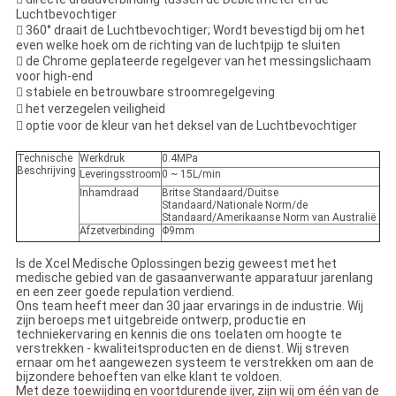
Luchtbevochtiger
 360° draait de Luchtbevochtiger; Wordt bevestigd bij om het
even welke hoek om de richting van de luchtpijp te sluiten
 de Chrome geplateerde regelgever van het messingslichaam
voor high-end
 stabiele en betrouwbare stroomregelgeving
 het verzegelen veiligheid
 optie voor de kleur van het deksel van de Luchtbevochtiger
Technische
Werkdruk
0.4MPa
Beschrijving
Leveringsstroom
0 ~ 15L/min
Inhamdraad
Britse Standaard/Duitse
Standaard/Nationale Norm/de
Standaard/Amerikaanse Norm van Australië
Afzetverbinding
Φ9mm
Is de Xcel Medische Oplossingen bezig geweest met het
medische gebied van de gasaanverwante apparatuur jarenlang
en een zeer goede repulation verdiend.
Ons team heeft meer dan 30 jaar ervarings in de industrie. Wij
zijn beroeps met uitgebreide ontwerp, productie en
techniekervaring en kennis die ons toelaten om hoogte te
verstrekken - kwaliteitsproducten en de dienst. Wij streven
ernaar om het aangewezen systeem te verstrekken om aan de
bijzondere behoeften van elke klant te voldoen.
Met deze toewijding en voortdurende ijver, zijn wij om één van de