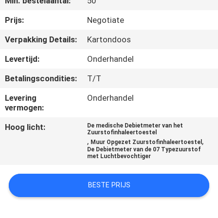
Min. bestelaantal:
50
CONTACTEER
ONS
Prijs:
Negotiate
Verpakking Details:
Kartondoos
VERZOEK
Levertijd:
Onderhandel
OM
Betalingscondities:
T/T
EEN
Levering
Onderhandel
CITAAT
vermogen:
Hoog licht:
De medische Debietmeter van het
SITEMAP
Zuurstofinhaleertoestel
,
,
Muur Opgezet Zuurstofinhaleertoestel
De Debietmeter van de 07 Typezuurstof
met Luchtbevochtiger
PRIVACY
POLICY
BESTE PRIJS