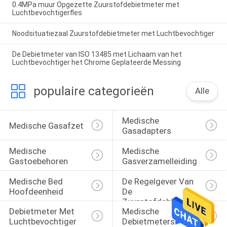
0.4MPa muur Opgezette Zuurstofdebietmeter met
Luchtbevochtigerfles
Noodsituatiezaal Zuurstofdebietmeter met Luchtbevochtiger
De Debietmeter van ISO 13485 met Lichaam van het
Luchtbevochtiger het Chrome Geplateerde Messing
populaire categorieën
Alle
Medische 
Medische Gasafzet
Gasadapters
Medische 
Medische 
Gastoebehoren
Gasverzamelleiding
Medische Bed 
De Regelgever Van 
Hoofdeenheid
De 
Zuurstofdebietmeter 
Debietmeter Met 
Medische 
Met 
Luchtbevochtiger
Debietmeters
Luchtbevochtiger