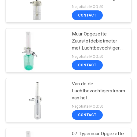
Negotiate MOQ:50
CONTACT
1
Medische Bed
Muur Opgezette
Zuurstofdebietmeter
Hoofdeenheid
met Luchtbevochtiger
07 Type
Negotiate MOQ:50
CONTACT
Van de de
6
Luchtbevochtigerstroom
De Regelgever van
van het
zuurstofinhaleertoestel
Negotiate MOQ:50
de
van het de Meter
CONTACT
Ademhalings Medische
zuurstofdebietmeter
Gas de Stroommeter
07 Typemuur Opgezette