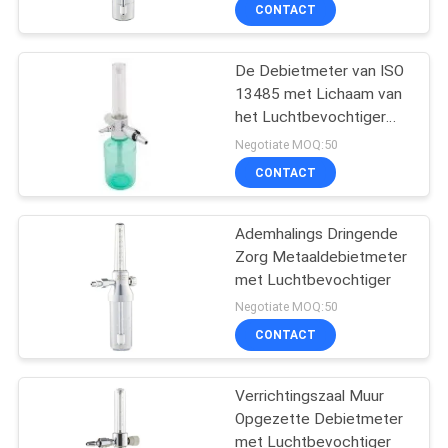
CONTACTEER
CONTACT
ONS
De Debietmeter van ISO
3
13485 met Lichaam van
VERZOEK
het Luchtbevochtiger
Medische
OM
het Chrome Geplateerde
Negotiate MOQ:50
Gastoebehoren
Messing
EEN
CONTACT
CITAAT
Ademhalings Dringende
Zorg Metaaldebietmeter
SITEMAP
met Luchtbevochtiger
5
Negotiate MOQ:50
PRIVACY
Medische
CONTACT
POLICY
Gasverzamelleiding
Verrichtingszaal Muur
Opgezette Debietmeter
met Luchtbevochtiger