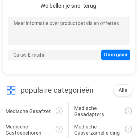
We bellen je snel terug!
1
Luchtbevochtigerfles
7
Medische
populaire categorieën
Alle
Zuigingsregelgevers
Medische 
Medische Gasafzet
Gasadapters
Medische 
Medische 
Gastoebehoren
Gasverzamelleiding