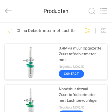
Medical
Solutions
Co.,
Producten
Ltd..
All
Rights
Reserved.
HUIS
30
China Debietmeter met Luchtbevochtiger
Medische Gasafzet
PRODUCTEN
0.4MPa muur Opgezette
Zuurstofdebietmeter
ONGEVEER
met
ONS
Luchtbevochtigerfles
Negotiate MOQ:50
CONTACT
25
FABRIEKSREIS
Medische
Noodsituatiezaal
Zuurstofdebietmeter
KWALITEITSCONTROLE
Gasadapters
met Luchtbevochtiger
Negotiate MOQ:50