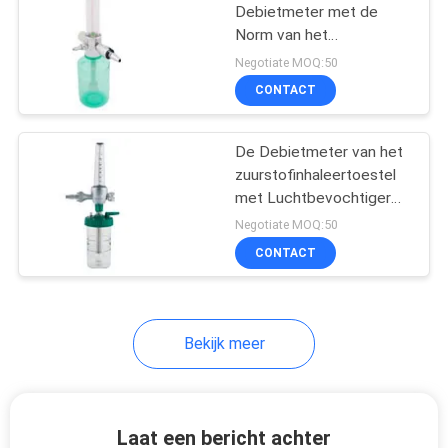
met
Debietmeter met de
Norm van het
Luchtbevochtiger
9
Inhaleertoestelbs van de
Negotiate MOQ:50
Luchtbevochtigerzuurstof
Debietmeter met
CONTACT
Luchtbevochtiger
De Debietmeter van het
zuurstofinhaleertoestel
met Luchtbevochtiger
07 Opgezette Typemuur
Negotiate MOQ:50
CONTACT
1
Medische
Debietmeters
Bekijk meer
Laat een bericht achter