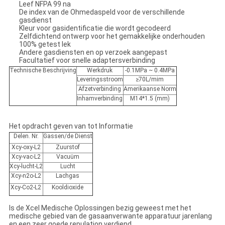
Leef NFPA 99 na
De index van de Ohmedaspeld voor de verschillende
gasdienst
Kleur voor gasidentificatie die wordt gecodeerd
Zelfdichtend ontwerp voor het gemakkelijke onderhouden
100% getest lek
Andere gasdiensten en op verzoek aangepast
Facultatief voor snelle adaptersverbinding
Technische Beschrijving
Werkdruk
-0.1MPa ~ 0.4MPa
Leveringsstroom
≥70L/mim
Afzetverbinding
Amerikaanse Norm
Inhamverbinding
M14*1.5 (mm)
Het opdracht geven van tot Informatie
Delen. Nr.
Gassen/de Dienst
Xcy-oxy-L2
Zuurstof
Xcy-vac-L2
Vacuüm
Xcy-lucht-L2
Lucht
Xcy-n2o-L2
Lachgas
Xcy-Co2-L2
Kooldioxide
Is de Xcel Medische Oplossingen bezig geweest met het
medische gebied van de gasaanverwante apparatuur jarenlang
en een zeer goede repulation verdiend.