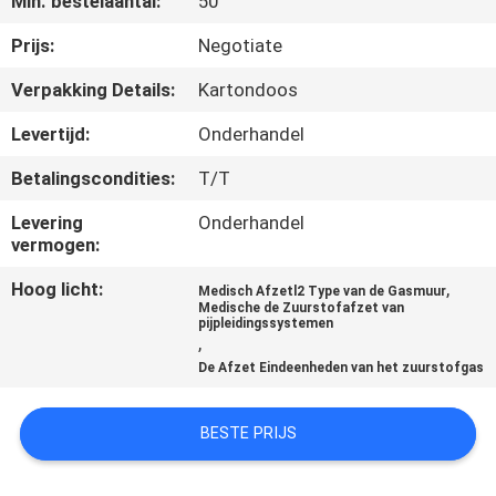
Min. bestelaantal:
50
CONTACTEER
ONS
Prijs:
Negotiate
Verpakking Details:
Kartondoos
VERZOEK
Levertijd:
Onderhandel
OM
Betalingscondities:
T/T
EEN
Levering
Onderhandel
CITAAT
vermogen:
Hoog licht:
,
Medisch Afzetl2 Type van de Gasmuur
SITEMAP
Medische de Zuurstofafzet van
pijpleidingssystemen
,
PRIVACY
De Afzet Eindeenheden van het zuurstofgas
POLICY
BESTE PRIJS