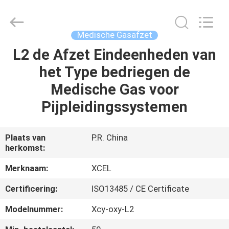
Medical
Solutions
Co.,
Ltd..
All
Medische Gasafzet
Rights
Reserved.
L2 de Afzet Eindeenheden van
HUIS
het Type bedriegen de
PRODUCTEN
Medische Gas voor
Pijpleidingssystemen
ONGEVEER
ONS
Plaats van
P.R. China
herkomst:
FABRIEKSREIS
Merknaam:
XCEL
Certificering:
ISO13485 / CE Certificate
KWALITEITSCONTROLE
Modelnummer:
Xcy-oxy-L2