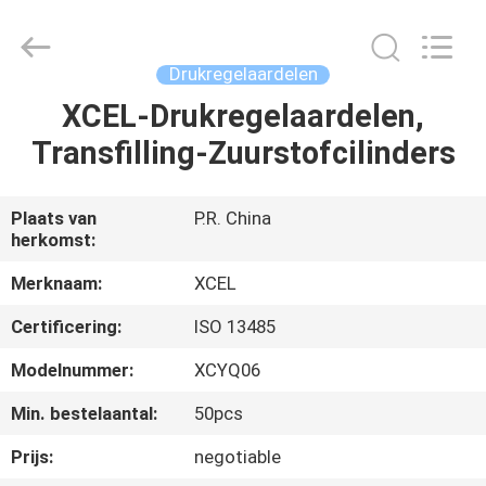
Medical
Solutions
Co.,
Ltd..
All
Drukregelaardelen
Rights
Reserved.
XCEL-Drukregelaardelen,
HUIS
Transfilling-Zuurstofcilinders
PRODUCTEN
Plaats van
P.R. China
herkomst:
ONGEVEER
ONS
Merknaam:
XCEL
Certificering:
ISO 13485
FABRIEKSREIS
Modelnummer:
XCYQ06
Min. bestelaantal:
50pcs
KWALITEITSCONTROLE
Prijs:
negotiable