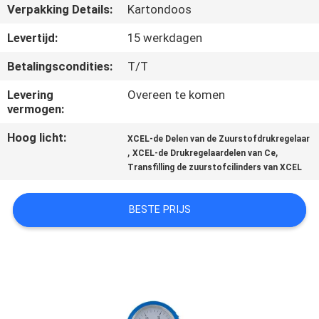
CONTACTEER
Verpakking Details:
Kartondoos
ONS
Levertijd:
15 werkdagen
Betalingscondities:
T/T
VERZOEK
Levering
Overeen te komen
OM
vermogen:
EEN
Hoog licht:
XCEL-de Delen van de Zuurstofdrukregelaar
CITAAT
,
,
XCEL-de Drukregelaardelen van Ce
Transfilling de zuurstofcilinders van XCEL
SITEMAP
BESTE PRIJS
PRIVACY
POLICY