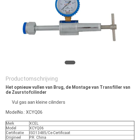
Productomschrijving
Het opnieuw vullen van Brug, de Montage van Transfiller van
de Zuurstofcilinder
Vul gas aan kleine cilinders
ModelNo.: XCYQ06
Merk
XCEL
Model
XCYQ06
Certificatie
ISO13485/Ce-Certificaat
Origineel
P.R. China