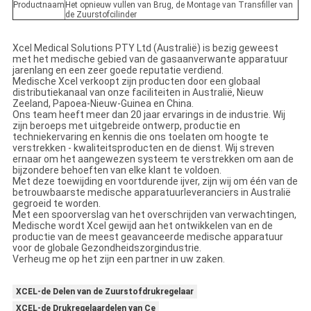
Productnaam
Het opnieuw vullen van Brug, de Montage van Transfiller van
de Zuurstofcilinder
Xcel Medical Solutions PTY Ltd (Australië) is bezig geweest
met het medische gebied van de gasaanverwante apparatuur
jarenlang en een zeer goede reputatie verdiend.
Medische Xcel verkoopt zijn producten door een globaal
distributiekanaal van onze faciliteiten in Australië, Nieuw
Zeeland, Papoea-Nieuw-Guinea en China.
Ons team heeft meer dan 20 jaar ervarings in de industrie. Wij
zijn beroeps met uitgebreide ontwerp, productie en
techniekervaring en kennis die ons toelaten om hoogte te
verstrekken - kwaliteitsproducten en de dienst. Wij streven
ernaar om het aangewezen systeem te verstrekken om aan de
bijzondere behoeften van elke klant te voldoen.
Met deze toewijding en voortdurende ijver, zijn wij om één van de
betrouwbaarste medische apparatuurleveranciers in Australië
gegroeid te worden.
Met een spoorverslag van het overschrijden van verwachtingen,
Medische wordt Xcel gewijd aan het ontwikkelen van en de
productie van de meest geavanceerde medische apparatuur
voor de globale Gezondheidszorgindustrie.
Verheug me op het zijn een partner in uw zaken.
XCEL-de Delen van de Zuurstofdrukregelaar
XCEL-de Drukregelaardelen van Ce