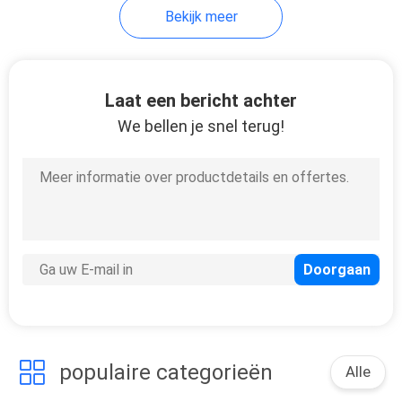
met
Bekijk meer
Luchtbevochtiger
9
Debietmeter met
Laat een bericht achter
Luchtbevochtiger
We bellen je snel terug!
1
Medische
Debietmeters
populaire categorieën
Alle