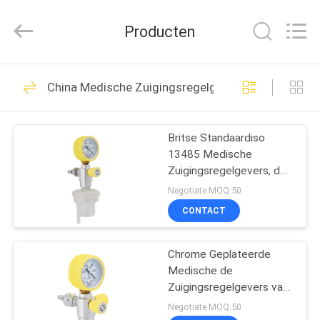
Medical
Solutions
Co.,
Producten
Ltd..
All
Rights
Reserved.
HUIS
30
China Medische Zuigingsregelgevers
Medische Gasafzet
PRODUCTEN
Britse Standaardiso
13485 Medische
ONGEVEER
Zuigingsregelgevers, de
ONS
Regelgever van de
Negotiate MOQ:50
Muurzuiging
CONTACT
25
FABRIEKSREIS
Medische
Chrome Geplateerde
Medische de
KWALITEITSCONTROLE
Gasadapters
Zuigingsregelgevers van
het Messingslichaam
Negotiate MOQ:50