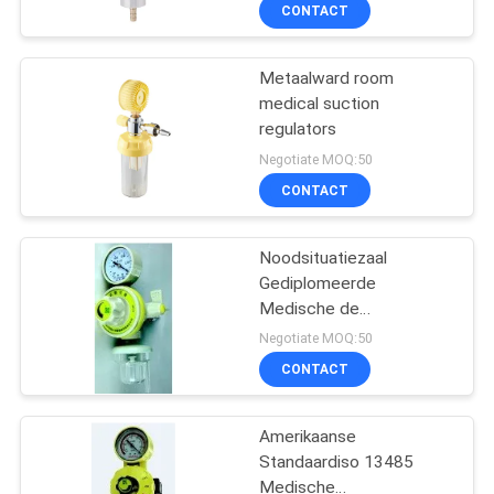
CONTACTEER
CONTACT
ONS
Metaalward room
3
medical suction
VERZOEK
regulators
Medische
OM
Negotiate MOQ:50
Gastoebehoren
EEN
CONTACT
CITAAT
Noodsituatiezaal
Gediplomeerde
SITEMAP
Medische de
5
Zuigingsregelgevers van
Negotiate MOQ:50
Ce
PRIVACY
Medische
CONTACT
POLICY
Gasverzamelleiding
Amerikaanse
Standaardiso 13485
Medische