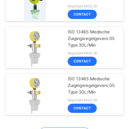
Zuigingsregelgevers
Negotiate MOQ:50
CONTACT
1
Medische Bed
ISO 13485 Medische
Zuigingsregelgevers 05
Hoofdeenheid
Type 30L/Min
Negotiate MOQ:50
CONTACT
ISO 13485 Medische
6
Zuigingsregelgevers 05
De Regelgever van
Type 30L/Min
Negotiate MOQ:50
de
CONTACT
zuurstofdebietmeter