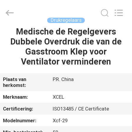
Medical
Solutions
Co.,
Ltd..
All
Drukregelaars
Rights
Reserved.
Medische de Regelgevers
HUIS
Dubbele Overdruk die van de
PRODUCTEN
Gasstroom Klep voor
Ventilator verminderen
ONGEVEER
ONS
Plaats van
P.R. China
herkomst:
FABRIEKSREIS
Merknaam:
XCEL
Certificering:
ISO13485 / CE Certificate
KWALITEITSCONTROLE
Modelnummer:
Xcf-29