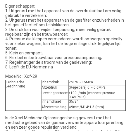
Eigenschappen:
1. Uitgerust met het apparaat van de overdrukuitlaat om veilig
gebruik te verzekeren;
2. Uitgerust met het apparaat van de gasfilter onzuiverheden in
het gas effectief om te blokkeren;
3. De druk kan voor wijder toepassing, meer veilig gebruik
regelbaar zijn en betrouwbaarder;
4. Pressue die kleppen verminderen wordt ontworpen speically
voor ziekenwagens, kan het de hoge en lage druk tegelijkertijd
tonen;
5. Klein en compact;
6. Flexibel en betrouwbaar voor pressueaanpassing;
7. Regelmatiger de stroom van de gaslevering;
8. Leeft de EU-Normen na
ModelNo.: Xcf-29
Technische
Inhamdruk
2MPa ~ 15MPa
Beschrijving
Afzetdruk
(Regelbare) 0 ~ 0.6MPa
Leveringsstroom
≥100L/min (wanneer pressue
0.4MPa is)
Inhamdraad
G5/8“
Afzetverbinding
Φ9mm/M14*1.5 (mm)
Is de Xcel Medische Oplossingen bezig geweest met het
medische gebied van de gasaanverwante apparatuur jarenlang
en een zeer goede repulation verdiend.