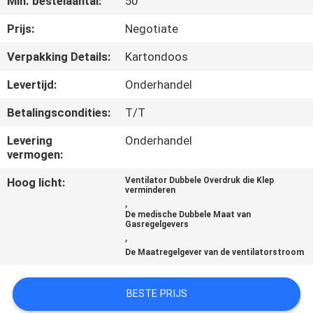
Min. bestelaantal:
50
CONTACTEER
ONS
Prijs:
Negotiate
Verpakking Details:
Kartondoos
VERZOEK
Levertijd:
Onderhandel
OM
Betalingscondities:
T/T
EEN
Levering
Onderhandel
CITAAT
vermogen:
Hoog licht:
Ventilator Dubbele Overdruk die Klep
SITEMAP
verminderen
,
De medische Dubbele Maat van
Gasregelgevers
PRIVACY
,
De Maatregelgever van de ventilatorstroom
POLICY
BESTE PRIJS