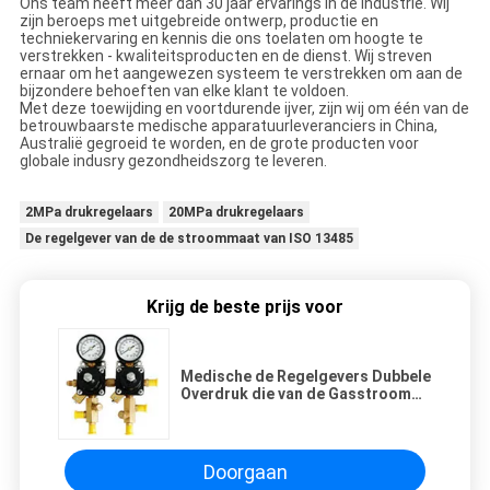
Ons team heeft meer dan 30 jaar ervarings in de industrie. Wij
zijn beroeps met uitgebreide ontwerp, productie en
techniekervaring en kennis die ons toelaten om hoogte te
verstrekken - kwaliteitsproducten en de dienst. Wij streven
ernaar om het aangewezen systeem te verstrekken om aan de
bijzondere behoeften van elke klant te voldoen.
Met deze toewijding en voortdurende ijver, zijn wij om één van de
betrouwbaarste medische apparatuurleveranciers in China,
Australië gegroeid te worden, en de grote producten voor
globale indusry gezondheidszorg te leveren.
2MPa drukregelaars
20MPa drukregelaars
De regelgever van de de stroommaat van ISO 13485
Krijg de beste prijs voor
Medische de Regelgevers Dubbele
Overdruk die van de Gasstroom
Klep voor Ventilator verminderen
Doorgaan