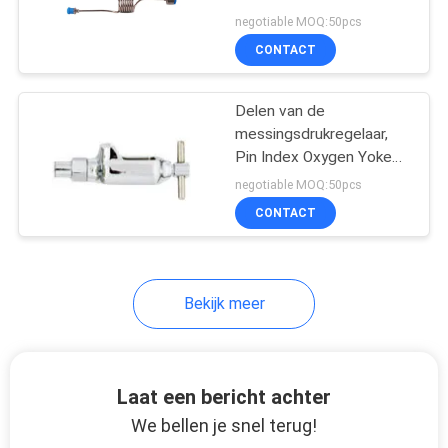
negotiable MOQ:50pcs
CONTACT
1
Medische Bed
Delen van de
messingsdrukregelaar,
Hoofdeenheid
Pin Index Oxygen Yoke
Assembly
negotiable MOQ:50pcs
CONTACT
6
Bekijk meer
De Regelgever van
de
Laat een bericht achter
zuurstofdebietmeter
We bellen je snel terug!