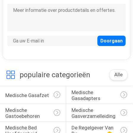
met
Luchtbevochtiger
9
Debietmeter met
Luchtbevochtiger
populaire categorieën
Alle
1
Medische
Medische 
Medische Gasafzet
Gasadapters
Debietmeters
Medische 
Medische 
Gastoebehoren
Gasverzamelleiding
Medische Bed 
De Regelgever Van 