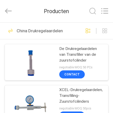
Medical
Solutions
Co.,
Producten
Ltd..
All
Rights
Reserved.
HUIS
30
China Drukregelaardelen
Medische Gasafzet
PRODUCTEN
De Drukregelaardelen
van Transfiller van de
ONGEVEER
zuurstofcilinder
ONS
negotiable MOQ:50 PCs
CONTACT
25
FABRIEKSREIS
Medische
XCEL-Drukregelaardelen,
Transfilling-
KWALITEITSCONTROLE
Gasadapters
Zuurstofcilinders
negotiable MOQ:50pcs