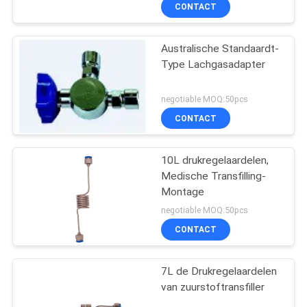
CONTACTEER
CONTACT
ONS
Australische Standaardt-
3
Type Lachgasadapter
VERZOEK
Medische
OM
negotiable MOQ:50pcs
Gastoebehoren
EEN
CONTACT
CITAAT
10L drukregelaardelen,
Medische Transfilling-
SITEMAP
Montage
5
negotiable MOQ:50pcs
PRIVACY
Medische
CONTACT
POLICY
Gasverzamelleiding
7L de Drukregelaardelen
van zuurstoftransfiller