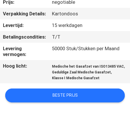
CONTACTEER
Prijs:
negotiable
ONS
Verpakking Details:
Kartondoos
Levertijd:
15 werkdagen
VERZOEK
Betalingscondities:
T/T
OM
Levering
50000 Stuk/Stukken per Maand
EEN
vermogen:
CITAAT
Hoog licht:
,
Medische het Gasafzet van ISO13485 VAC
,
Geduldige Zaal Medische Gasafzet
SITEMAP
Klasse I Medische Gasafzet
BESTE PRIJS
PRIVACY
POLICY