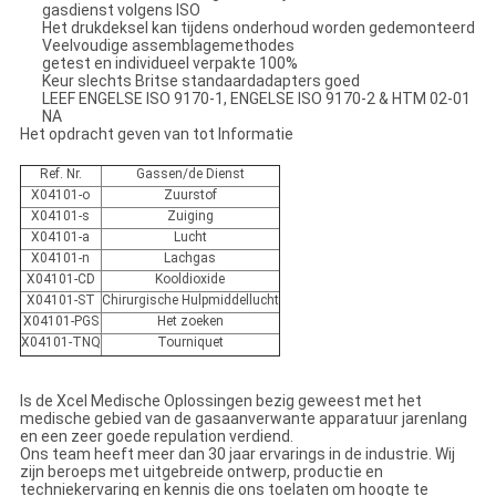
gasdienst volgens ISO
Het drukdeksel kan tijdens onderhoud worden gedemonteerd
Veelvoudige assemblagemethodes
getest en individueel verpakte 100%
Keur slechts Britse standaardadapters goed
LEEF ENGELSE ISO 9170-1, ENGELSE ISO 9170-2 & HTM 02-01
NA
Het opdracht geven van tot Informatie
Ref. Nr.
Gassen/de Dienst
X04101-o
Zuurstof
X04101-s
Zuiging
X04101-a
Lucht
X04101-n
Lachgas
X04101-CD
Kooldioxide
X04101-ST
Chirurgische Hulpmiddellucht
X04101-PGS
Het zoeken
X04101-TNQ
Tourniquet
Is de Xcel Medische Oplossingen bezig geweest met het
medische gebied van de gasaanverwante apparatuur jarenlang
en een zeer goede repulation verdiend.
Ons team heeft meer dan 30 jaar ervarings in de industrie. Wij
zijn beroeps met uitgebreide ontwerp, productie en
techniekervaring en kennis die ons toelaten om hoogte te