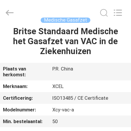
Medical
Solutions
Co.,
Ltd..
All
Medische Gasafzet
Rights
Reserved.
Britse Standaard Medische
HUIS
het Gasafzet van VAC in de
PRODUCTEN
Ziekenhuizen
ONGEVEER
Plaats van
P.R. China
herkomst:
ONS
Merknaam:
XCEL
FABRIEKSREIS
Certificering:
ISO13485 / CE Certificate
Modelnummer:
Xcy-vac-a
KWALITEITSCONTROLE
Min. bestelaantal:
50