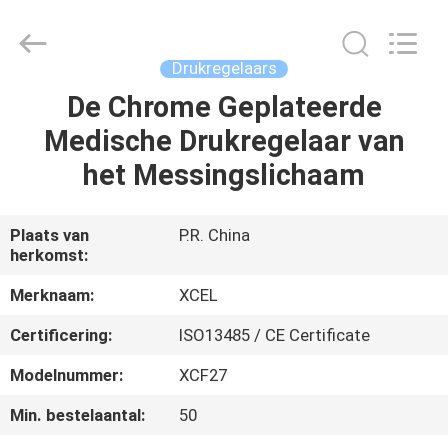
Medical
Solutions
Co.,
Ltd..
All
Drukregelaars
Rights
Reserved.
De Chrome Geplateerde
HUIS
Medische Drukregelaar van
PRODUCTEN
het Messingslichaam
ONGEVEER
Plaats van
P.R. China
herkomst:
ONS
Merknaam:
XCEL
FABRIEKSREIS
Certificering:
ISO13485 / CE Certificate
Modelnummer:
XCF27
KWALITEITSCONTROLE
Min. bestelaantal:
50