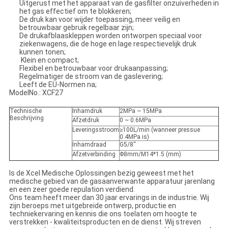
Uitgerust met het apparaat van de gasfilter onzuiverheden in
het gas effectief om te blokkeren;
De druk kan voor wijder toepassing, meer veilig en
betrouwbaar gebruik regelbaar zijn;
De drukafblaaskleppen worden ontworpen speciaal voor
ziekenwagens, die de hoge en lage respectievelijk druk
kunnen tonen;
Klein en compact;
Flexibel en betrouwbaar voor drukaanpassing;
Regelmatiger de stroom van de gaslevering;
Leeft de EU-Normen na;
ModelNo.: XCF27
Technische
Inhamdruk
2MPa ~ 15MPa
Beschrijving
Afzetdruk
0 ~ 0.6MPa
Leveringsstroom
≥100L/min (wanneer pressue
0.4MPa is)
Inhamdraad
G5/8“
Afzetverbinding
Φ8mm/M14*1.5 (mm)
Is de Xcel Medische Oplossingen bezig geweest met het
medische gebied van de gasaanverwante apparatuur jarenlang
en een zeer goede repulation verdiend.
Ons team heeft meer dan 30 jaar ervarings in de industrie. Wij
zijn beroeps met uitgebreide ontwerp, productie en
techniekervaring en kennis die ons toelaten om hoogte te
verstrekken - kwaliteitsproducten en de dienst. Wij streven