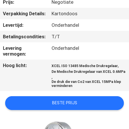
CONTACTEER
Prijs:
Negotiate
ONS
Verpakking Details:
Kartondoos
Levertijd:
Onderhandel
VERZOEK
Betalingscondities:
T/T
OM
Levering
Onderhandel
EEN
vermogen:
CITAAT
Hoog licht:
,
XCEL ISO 13485 Medische Drukregelaar
De Medische Drukregelaar van XCEL 0.6MPa
,
SITEMAP
De druk die van Co2 van XCEL 15MPa klep
verminderen
PRIVACY
BESTE PRIJS
POLICY