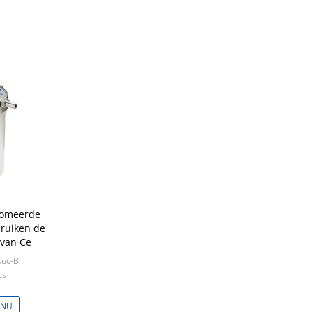
lomeerde
ruiken de
 van Ce
suc-B
cs
 NU