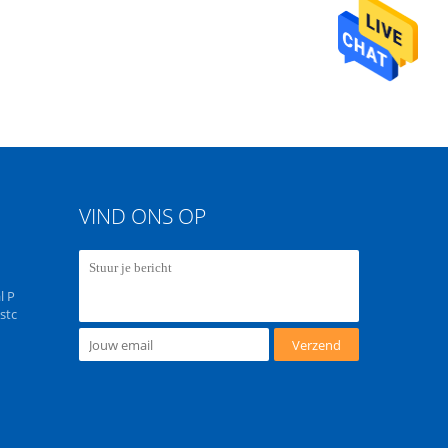
VIND ONS OP
l P
ostc
Verzend