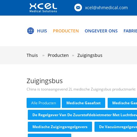
xcel@xhmedical.com
HUIS
PRODUCTEN
ONGEVEER ONS
FABRI
Thuis
Producten
Zuigingsbus
Zuigingsbus
China is toonaangevend 2L medische Zuigingsbus productmarkt
Alle Producten
Medische Gasafzet
Medische Gas
De Regelgever Van De Zuurstofdebietmeter Met Luchtbev
Medische Zuigingsregelgevers
De Vacuümregelgeve