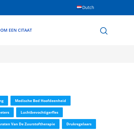
Dutch
 OM EEN CITAAT
ng
Medische Bed Hoofdeenheid
eters
Luchtbevochtigerfles
raten Van De Zuurstoftherapie
Drukregelaars