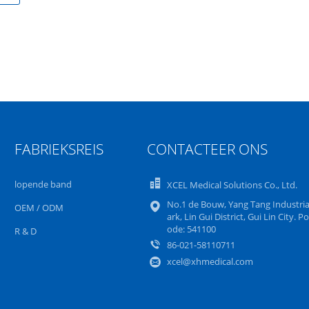
FABRIEKSREIS
CONTACTEER ONS
lopende band
XCEL Medical Solutions Co., Ltd.
No.1 de Bouw, Yang Tang Industria
OEM / ODM
ark, Lin Gui District, Gui Lin City. P
ode: 541100
R & D
86-021-58110711
xcel@xhmedical.com