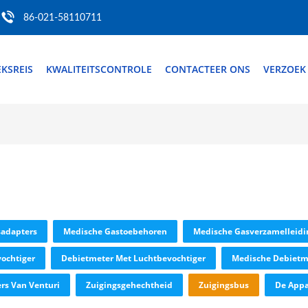
86-021-58110711
EKSREIS
KWALITEITSCONTROLE
CONTACTEER ONS
VERZOEK
adapters
Medische Gastoebehoren
Medische Gasverzamelleidi
ochtiger
Debietmeter Met Luchtbevochtiger
Medische Debietm
rs Van Venturi
Zuigingsgehechtheid
Zuigingsbus
De Appa