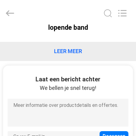
Medical
Solutions
Co.,
Ltd..
All
Rights
lopende band
Reserved.
HUIS
PRODUCTEN
LEER MEER
ONGEVEER
Laat een bericht achter
ONS
We bellen je snel terug!
FABRIEKSREIS
KWALITEITSCONTROLE