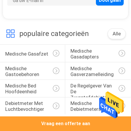
CONTACTEER
ONS
VERZOEK
populaire categorieën
Alle
OM
EEN
Medische 
Medische Gasafzet
Gasadapters
CITAAT
Medische 
Medische 
Gastoebehoren
Gasverzamelleiding
SITEMAP
Medische Bed 
De Regelgever Van 
Hoofdeenheid
De 
PRIVACY
Zuurstofdebietmeter 
Debietmeter Met 
Medische 
Met 
POLICY
Luchtbevochtiger
Debietmeters
Luchtbevochtiger
Vraag een offerte aan