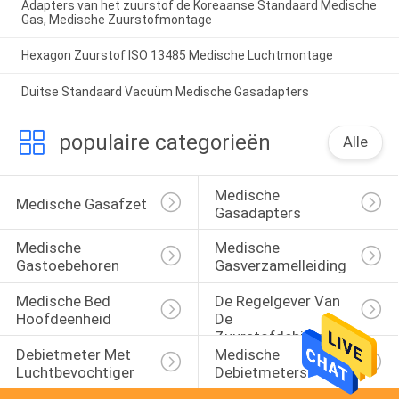
Adapters van het zuurstof de Koreaanse Standaard Medische
Gas, Medische Zuurstofmontage
Hexagon Zuurstof ISO 13485 Medische Luchtmontage
Duitse Standaard Vacuüm Medische Gasadapters
populaire categorieën
Alle
Medische 
Medische Gasafzet
Gasadapters
Medische 
Medische 
Gastoebehoren
Gasverzamelleiding
Medische Bed 
De Regelgever Van 
Hoofdeenheid
De 
Zuurstofdebietmeter 
Debietmeter Met 
Medische 
Met 
Luchtbevochtiger
Debietmeters
Luchtbevochtiger