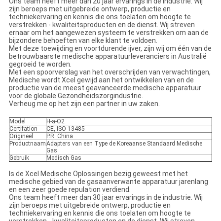
Ons team heeft meer dan 20 jaar ervarings in de industrie. Wij
zijn beroeps met uitgebreide ontwerp, productie en
techniekervaring en kennis die ons toelaten om hoogte te
verstrekken - kwaliteitsproducten en de dienst. Wij streven
ernaar om het aangewezen systeem te verstrekken om aan de
bijzondere behoeften van elke klant te voldoen.
Met deze toewijding en voortdurende ijver, zijn wij om één van de
betrouwbaarste medische apparatuurleveranciers in Australië
gegroeid te worden.
Met een spoorverslag van het overschrijden van verwachtingen,
Medische wordt Xcel gewijd aan het ontwikkelen van en de
productie van de meest geavanceerde medische apparatuur
voor de globale Gezondheidszorgindustrie.
Verheug me op het zijn een partner in uw zaken.
Model
H-a-O2
Certifation
CE, ISO 13485
Origineel
P.R. China
Productnaam
Adapters van een Type de Koreaanse Standaard Medische
Gas
Gebruik
Medisch Gas
Is de Xcel Medische Oplossingen bezig geweest met het
medische gebied van de gasaanverwante apparatuur jarenlang
en een zeer goede repulation verdiend.
Ons team heeft meer dan 30 jaar ervarings in de industrie. Wij
zijn beroeps met uitgebreide ontwerp, productie en
techniekervaring en kennis die ons toelaten om hoogte te