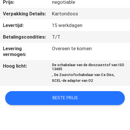
CONTACTEER
Prijs:
negotiable
ONS
Verpakking Details:
Kartondoos
Levertijd:
15 werkdagen
VERZOEK
Betalingscondities:
T/T
OM
Levering
Overeen te komen
EEN
vermogen:
CITAAT
Hoog licht:
De schakelaar van de disszuurstof van ISO
13485
,
,
De Zuurstofschakelaar van Ce Diss
SITEMAP
XCEL-de adapter van O2
PRIVACY
BESTE PRIJS
POLICY