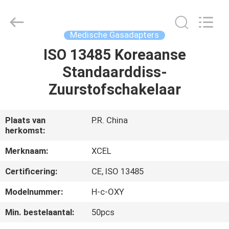
Medical
Solutions
Co.,
Ltd..
All
Medische Gasadapters
Rights
Reserved.
ISO 13485 Koreaanse
HUIS
Standaarddiss-
PRODUCTEN
Zuurstofschakelaar
ONGEVEER
Plaats van
P.R. China
herkomst:
ONS
Merknaam:
XCEL
FABRIEKSREIS
Certificering:
CE, ISO 13485
Modelnummer:
H-c-OXY
KWALITEITSCONTROLE
Min. bestelaantal:
50pcs