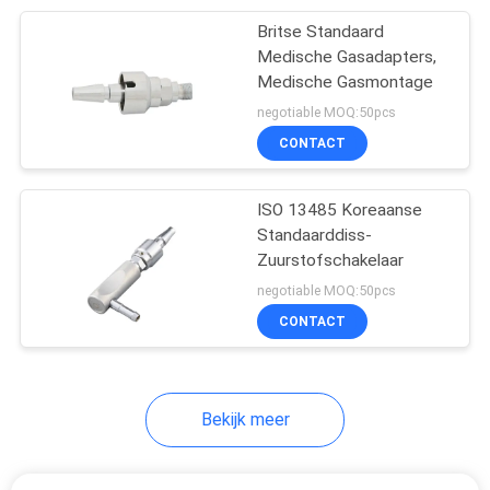
Britse Standaard
1
Medische Gasadapters,
Medische Gasmontage
Luchtbevochtigerfles
negotiable MOQ:50pcs
CONTACT
ISO 13485 Koreaanse
Standaarddiss-
Zuurstofschakelaar
7
negotiable MOQ:50pcs
Medische
CONTACT
Zuigingsregelgevers
Bekijk meer