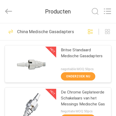
Medical
Solutions
Co.,
Producten
Ltd..
All
Rights
Reserved.
HUIS
30
China Medische Gasadapters
Medische Gasafzet
PRODUCTEN
HOT
Britse Standaard
Medische Gasadapters
ONGEVEER
ONS
negotiable MOQ:50pcs
ONDERZOEK NU
25
FABRIEKSREIS
Medische
HOT
De Chrome Geplateerde
Schakelaars van het
KWALITEITSCONTROLE
Gasadapters
Messings Medische Gas
Negotiate MOQ:50pcs