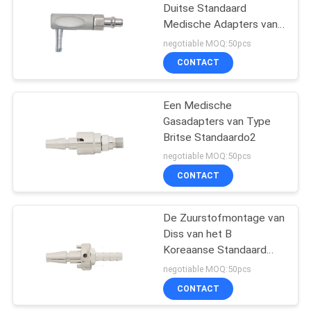
met
Duitse Standaard
Medische Adapters van
Luchtbevochtiger
9
Ce
negotiable MOQ:50pcs
Debietmeter met
CONTACT
Luchtbevochtiger
Een Medische
Gasadapters van Type
Britse Standaardo2
negotiable MOQ:50pcs
CONTACT
1
Medische
De Zuurstofmontage van
Diss van het B
Debietmeters
Koreaanse Standaard
Medische Gas
negotiable MOQ:50pcs
CONTACT