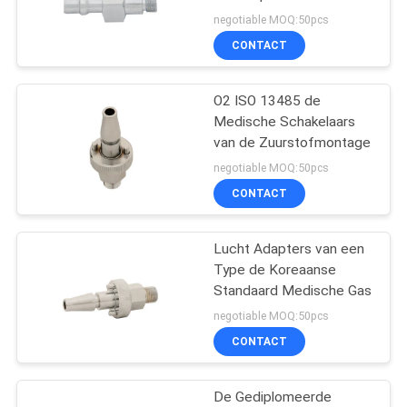
negotiable MOQ:50pcs
CONTACT
1
Medische Bed
O2 ISO 13485 de
Medische Schakelaars
Hoofdeenheid
van de Zuurstofmontage
negotiable MOQ:50pcs
CONTACT
Lucht Adapters van een
6
Type de Koreaanse
De Regelgever van
Standaard Medische Gas
negotiable MOQ:50pcs
de
CONTACT
zuurstofdebietmeter
De Gediplomeerde