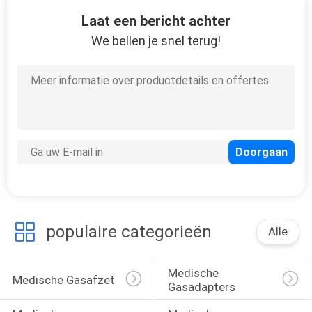
2
Laat een bericht achter
De
We bellen je snel terug!
Vacuümregelgevers
van Venturi
5
Zuigingsgehechtheid
populaire categorieën
Alle
Medische 
Medische Gasafzet
Gasadapters
2