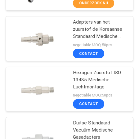
CONTACTEER
ONDERZOEK NU
ONS
Adapters van het
3
zuurstof de Koreaanse
VERZOEK
Standaard Medische
Medische
OM
Gas, Medische
negotiable MOQ:50pcs
Gastoebehoren
Zuurstofmontage
EEN
CONTACT
CITAAT
Hexagon Zuurstof ISO
13485 Medische
SITEMAP
Luchtmontage
5
negotiable MOQ:50pcs
PRIVACY
Medische
CONTACT
POLICY
Gasverzamelleiding
Duitse Standaard
Vacuüm Medische
Gasadapters