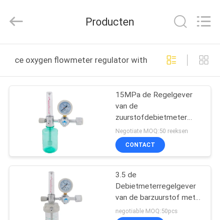
Medical
Solutions
Co.,
Producten
Ltd..
All
Rights
Reserved.
HUIS
ce oxygen flowmeter regulator with humidifier online f
PRODUCTEN
15MPa de Regelgever
van de
ONGEVEER
zuurstofdebietmeter
ONS
met Luchtbevochtiger
Negotiate MOQ:50 reeksen
CONTACT
FABRIEKSREIS
3.5 de
Debietmeterregelgever
KWALITEITSCONTROLE
van de barzuurstof met
Luchtbevochtiger
negotiable MOQ:50pcs