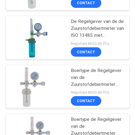
CONTACTEER
CONTACT
ONS
De Regelgever van de de
Zuurstofdebietmeter van
VERZOEK
ISO 13485 met
OM
Luchtbevochtiger
Negotiate MOQ:60 PCs
EEN
CONTACT
CITAAT
Boeitype de Regelgever
van de
SITEMAP
Zuurstofdebietmeter
met de Stroommeter van
Negotiate MOQ:60 PCs
de Luchtbevochtiger
PRIVACY
CONTACT
Medische Zuurstof
POLICY
Boeitype de Regelgever
van de
Zuurstofdebietmeter