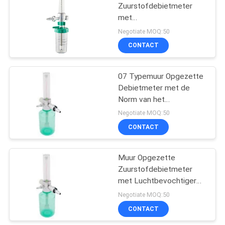
Zuurstofdebietmeter
met
Luchtbevochtigerfles
Negotiate MOQ:50
CONTACT
07 Typemuur Opgezette
Debietmeter met de
Norm van het
Inhaleertoestelbs van de
Negotiate MOQ:50
Luchtbevochtigerzuurstof
CONTACT
Muur Opgezette
Zuurstofdebietmeter
met Luchtbevochtiger
07 Type
Negotiate MOQ:50
CONTACT