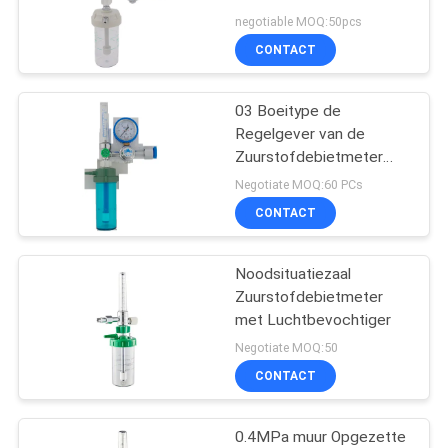
met Luchtbevochtiger
negotiable MOQ:50pcs
CONTACT
03 Boeitype de
Regelgever van de
Zuurstofdebietmeter
met Luchtbevochtiger
Negotiate MOQ:60 PCs
voor Cilinder
CONTACT
Noodsituatiezaal
Zuurstofdebietmeter
met Luchtbevochtiger
Negotiate MOQ:50
CONTACT
0.4MPa muur Opgezette