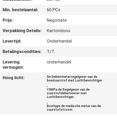
CONTACTEER
Min. bestelaantal:
60 PCs
ONS
Prijs:
Negotiate
VERZOEK
Verpakking Details:
Kartondoos
OM
Levertijd:
Onderhandel
EEN
Betalingscondities:
T/T
CITAAT
Levering
onderhandel
vermogen:
SITEMAP
Hoog licht:
De Debietmeterregelgever van de
boeizuurstof met Luchtbevochtiger
,
PRIVACY
15MPa de Regelgever van de
zuurstofdebietmeter met
POLICY
Luchtbevochtiger
,
Boeitype de medische meter van de
zuurstofstroom