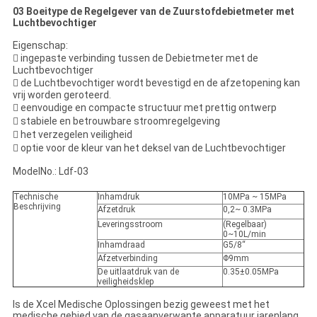
03 Boeitype de Regelgever van de Zuurstofdebietmeter met
Luchtbevochtiger
Eigenschap:
 ingepaste verbinding tussen de Debietmeter met de
Luchtbevochtiger
 de Luchtbevochtiger wordt bevestigd en de afzetopening kan
vrij worden geroteerd.
 eenvoudige en compacte structuur met prettig ontwerp
 stabiele en betrouwbare stroomregelgeving
 het verzegelen veiligheid
 optie voor de kleur van het deksel van de Luchtbevochtiger
ModelNo.: Ldf-03
Technische
Inhamdruk
10MPa ~ 15MPa
Beschrijving
Afzetdruk
0,2~ 0.3MPa
Leveringsstroom
(Regelbaar)
0~10L/min
Inhamdraad
G5/8“
Afzetverbinding
Φ9mm
De uitlaatdruk van de
0.35±0.05MPa
veiligheidsklep
Is de Xcel Medische Oplossingen bezig geweest met het
medische gebied van de gasaanverwante apparatuur jarenlang