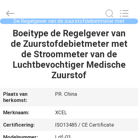
Medical
Solutions
Co.,
Ltd..
All
De Regelgever van de zuurstofdebietmeter met
Rights
Luchtbevochtiger
Reserved.
HUIS
Boeitype de Regelgever van
de Zuurstofdebietmeter met
PRODUCTEN
de Stroommeter van de
Luchtbevochtiger Medische
ONGEVEER
Zuurstof
ONS
Plaats van
P.R. China
herkomst:
FABRIEKSREIS
Merknaam:
XCEL
KWALITEITSCONTROLE
Certificering:
ISO13485 / CE Certificate
Modelnummer:
Ldf-03