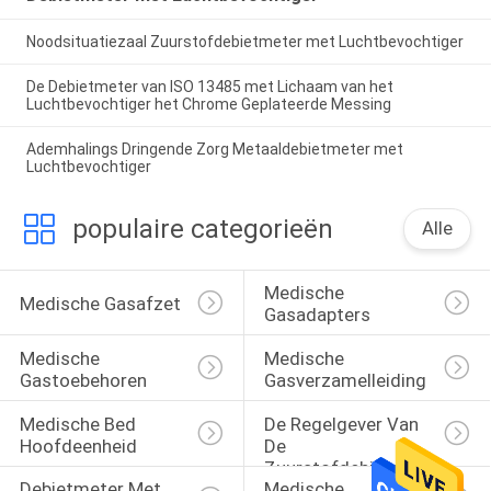
Noodsituatiezaal Zuurstofdebietmeter met Luchtbevochtiger
De Debietmeter van ISO 13485 met Lichaam van het
Luchtbevochtiger het Chrome Geplateerde Messing
Ademhalings Dringende Zorg Metaaldebietmeter met
Luchtbevochtiger
populaire categorieën
Alle
Medische 
Medische Gasafzet
Gasadapters
Medische 
Medische 
Gastoebehoren
Gasverzamelleiding
Medische Bed 
De Regelgever Van 
Hoofdeenheid
De 
Zuurstofdebietmeter 
Debietmeter Met 
Medische 
Met 