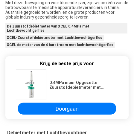
Met deze toewijding en voortdurende ijver, zijn wij om één van de
betrouwbaarste medische apparatuurleveranciers in China,
Australië gegroeid te worden, en de grote producten voor
globale indusry gezondheidszorg te leveren.
De Zuurstofdebietmeter van XCEL 0.4MPa met
Luchtbevochtigerfles
XCEL-Zuurstofdebietmeter met Luchtbevochtigerfles
XCEL de meter van de 4 barstroom met luchtbevochtigerfles
Krijg de beste prijs voor
0.4MPa muur Opgezette
Zuurstofdebietmeter met
Luchtbevochtigerfles
Doorgaan
Debietmeter met Luchtbevochtiger