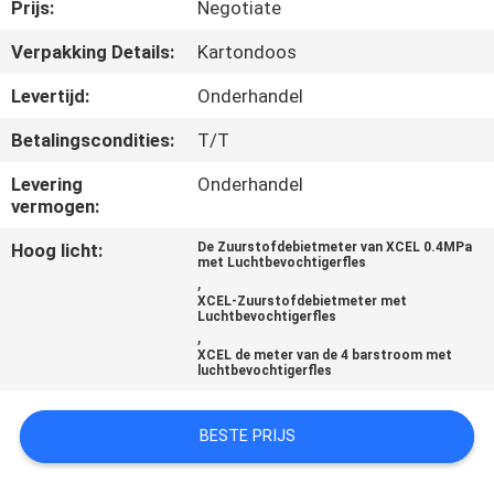
CONTACTEER
Prijs:
Negotiate
ONS
Verpakking Details:
Kartondoos
Levertijd:
Onderhandel
VERZOEK
Betalingscondities:
T/T
OM
Levering
Onderhandel
EEN
vermogen:
CITAAT
Hoog licht:
De Zuurstofdebietmeter van XCEL 0.4MPa
met Luchtbevochtigerfles
,
SITEMAP
XCEL-Zuurstofdebietmeter met
Luchtbevochtigerfles
,
XCEL de meter van de 4 barstroom met
PRIVACY
luchtbevochtigerfles
POLICY
BESTE PRIJS