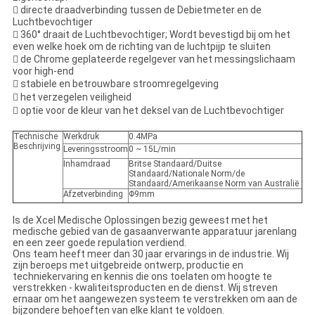
 directe draadverbinding tussen de Debietmeter en de
Luchtbevochtiger
 360° draait de Luchtbevochtiger; Wordt bevestigd bij om het
even welke hoek om de richting van de luchtpijp te sluiten
 de Chrome geplateerde regelgever van het messingslichaam
voor high-end
 stabiele en betrouwbare stroomregelgeving
 het verzegelen veiligheid
 optie voor de kleur van het deksel van de Luchtbevochtiger
Technische
Werkdruk
0.4MPa
Beschrijving
Leveringsstroom
0 ~ 15L/min
Inhamdraad
Britse Standaard/Duitse
Standaard/Nationale Norm/de
Standaard/Amerikaanse Norm van Australië
Afzetverbinding
Φ9mm
Is de Xcel Medische Oplossingen bezig geweest met het
medische gebied van de gasaanverwante apparatuur jarenlang
en een zeer goede repulation verdiend.
Ons team heeft meer dan 30 jaar ervarings in de industrie. Wij
zijn beroeps met uitgebreide ontwerp, productie en
techniekervaring en kennis die ons toelaten om hoogte te
verstrekken - kwaliteitsproducten en de dienst. Wij streven
ernaar om het aangewezen systeem te verstrekken om aan de
bijzondere behoeften van elke klant te voldoen.