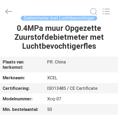
Medical
Solutions
Co.,
Ltd..
All
Debietmeter met Luchtbevochtiger
Rights
Reserved.
0.4MPa muur Opgezette
HUIS
Zuurstofdebietmeter met
PRODUCTEN
Luchtbevochtigerfles
ONGEVEER
Plaats van
P.R. China
herkomst:
ONS
Merknaam:
XCEL
FABRIEKSREIS
Certificering:
ISO13485 / CE Certificate
Modelnummer:
Xcq-07
KWALITEITSCONTROLE
Min. bestelaantal:
50