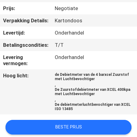
CONTACTEER
Prijs:
Negotiate
ONS
Verpakking Details:
Kartondoos
VERZOEK
Levertijd:
Onderhandel
OM
Betalingscondities:
T/T
EEN
Levering
Onderhandel
CITAAT
vermogen:
Hoog licht:
de Debietmeter van de 4 barxcel Zuurstof
met Luchtbevochtiger
SITEMAP
,
De Zuurstofdebietmeter van XCEL 400kpa
met Luchtbevochtiger
,
PRIVACY
De debietmeterluchtbevochtiger van XCEL
ISO 13485
POLICY
BESTE PRIJS