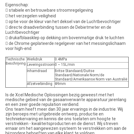
Eigenschap:

stabiele en betrouwbare stroomregelgeving

het verzegelen veiligheid

optie voor de kleur van het deksel van de Luchtbevochtiger

directe draadverbinding tussen de Debietmeter en de
Luchtbevochtiger

drukafblaasklep op dekking om bovenmatige druk te luchten

de Chrome geplateerde regelgever van het messingslichaam
voor high-end
Technische
Werkdruk
0.4MPa
Beschrijving
Leveringsstroom
0 ~ 15L/min
Inhamdraad
Britse Standaard/Duitse
Standaard/Nationale Norm/de
Standaard/Amerikaanse Norm van Australië
Afzetverbinding
Φ9mm
Is de Xcel Medische Oplossingen bezig geweest met het
medische gebied van de gasaanverwante apparatuur jarenlang
en een zeer goede repulation verdiend.
Ons team heeft meer dan 30 jaar ervarings in de industrie. Wij
zijn beroeps met uitgebreide ontwerp, productie en
techniekervaring en kennis die ons toelaten om hoogte te
verstrekken - kwaliteitsproducten en de dienst. Wij streven
ernaar om het aangewezen systeem te verstrekken om aan de
bijzondere behoeften van elke klant te voldoen.