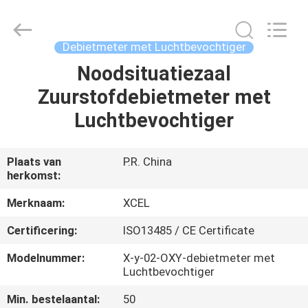
Medical
Solutions
Co.,
Ltd..
All
Debietmeter met Luchtbevochtiger
Rights
Reserved.
Noodsituatiezaal
HUIS
Zuurstofdebietmeter met
PRODUCTEN
Luchtbevochtiger
ONGEVEER
Plaats van
P.R. China
herkomst:
ONS
Merknaam:
XCEL
FABRIEKSREIS
Certificering:
ISO13485 / CE Certificate
Modelnummer:
X-y-02-OXY-debietmeter met
KWALITEITSCONTROLE
Luchtbevochtiger
Min. bestelaantal:
50