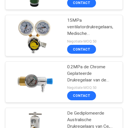
CONTACTEER
CONTACT
ONS
15MPa
ventilatordrukregelaars,
VERZOEK
Medische
OM
Gasregelgevers
Negotiate MOQ:50
EEN
CONTACT
CITAAT
0.2MPa de Chrome
Geplateerde
SITEMAP
Drukregelaar van de
Koper Medische Lucht
Negotiate MOQ:50
PRIVACY
CONTACT
POLICY
De Gediplomeerde
Australische
Drukregelaars van Ce,