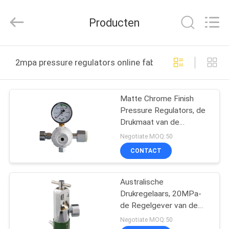
Medical
Solutions
Co.,
Producten
Ltd..
All
Rights
Reserved.
HUIS
2mpa pressure regulators online fabricage
PRODUCTEN
Matte Chrome Finish
Pressure Regulators, de
ONGEVEER
Drukmaat van de
ONS
Zuurstofregelgever
Negotiate MOQ:50
CONTACT
FABRIEKSREIS
Australische
Drukregelaars, 20MPa-
KWALITEITSCONTROLE
de Regelgever van de
Stroommaat
Negotiate MOQ:50