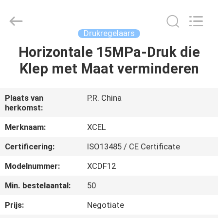
Medical
Solutions
Co.,
Ltd..
All
Drukregelaars
Rights
Reserved.
Horizontale 15MPa-Druk die
HUIS
Klep met Maat verminderen
PRODUCTEN
Plaats van
P.R. China
herkomst:
ONGEVEER
ONS
Merknaam:
XCEL
Certificering:
ISO13485 / CE Certificate
FABRIEKSREIS
Modelnummer:
XCDF12
Min. bestelaantal:
50
KWALITEITSCONTROLE
Prijs:
Negotiate