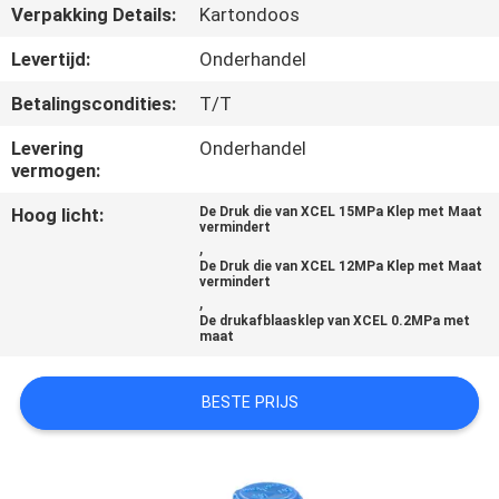
CONTACTEER
Verpakking Details:
Kartondoos
ONS
Levertijd:
Onderhandel
Betalingscondities:
T/T
VERZOEK
Levering
Onderhandel
OM
vermogen:
EEN
Hoog licht:
De Druk die van XCEL 15MPa Klep met Maat
CITAAT
vermindert
,
De Druk die van XCEL 12MPa Klep met Maat
vermindert
SITEMAP
,
De drukafblaasklep van XCEL 0.2MPa met
maat
PRIVACY
BESTE PRIJS
POLICY