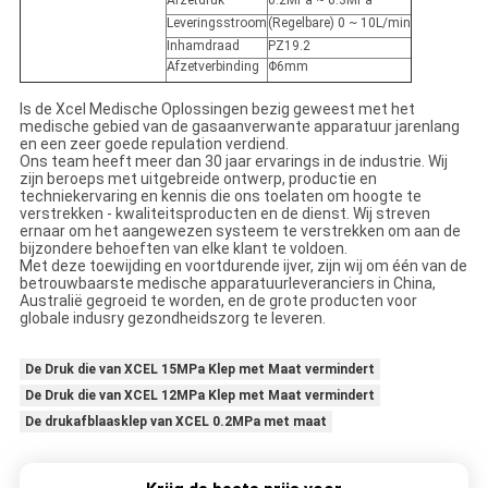
Afzetdruk
0.2MPa ~ 0.3MPa
Leveringsstroom
(Regelbare) 0 ~ 10L/min
Inhamdraad
PZ19.2
Afzetverbinding
Φ6mm
Is de Xcel Medische Oplossingen bezig geweest met het
medische gebied van de gasaanverwante apparatuur jarenlang
en een zeer goede repulation verdiend.
Ons team heeft meer dan 30 jaar ervarings in de industrie. Wij
zijn beroeps met uitgebreide ontwerp, productie en
techniekervaring en kennis die ons toelaten om hoogte te
verstrekken - kwaliteitsproducten en de dienst. Wij streven
ernaar om het aangewezen systeem te verstrekken om aan de
bijzondere behoeften van elke klant te voldoen.
Met deze toewijding en voortdurende ijver, zijn wij om één van de
betrouwbaarste medische apparatuurleveranciers in China,
Australië gegroeid te worden, en de grote producten voor
globale indusry gezondheidszorg te leveren.
De Druk die van XCEL 15MPa Klep met Maat vermindert
De Druk die van XCEL 12MPa Klep met Maat vermindert
De drukafblaasklep van XCEL 0.2MPa met maat