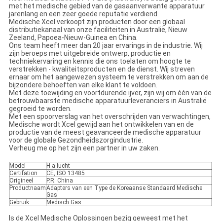
met het medische gebied van de gasaanverwante apparatuur
jarenlang en een zeer goede reputatie verdiend.
Medische Xcel verkoopt zijn producten door een globaal
distributiekanaal van onze faciliteiten in Australië, Nieuw
Zeeland, Papoea-Nieuw-Guinea en China.
Ons team heeft meer dan 20 jaar ervarings in de industrie. Wij
zijn beroeps met uitgebreide ontwerp, productie en
techniekervaring en kennis die ons toelaten om hoogte te
verstrekken - kwaliteitsproducten en de dienst. Wij streven
ernaar om het aangewezen systeem te verstrekken om aan de
bijzondere behoeften van elke klant te voldoen.
Met deze toewijding en voortdurende ijver, zijn wij om één van de
betrouwbaarste medische apparatuurleveranciers in Australië
gegroeid te worden.
Met een spoorverslag van het overschrijden van verwachtingen,
Medische wordt Xcel gewijd aan het ontwikkelen van en de
productie van de meest geavanceerde medische apparatuur
voor de globale Gezondheidszorgindustrie.
Verheug me op het zijn een partner in uw zaken.
Model
H-a-lucht
Certifation
CE, ISO 13485
Origineel
P.R. China
Productnaam
Adapters van een Type de Koreaanse Standaard Medische
Gas
Gebruik
Medisch Gas
Is de Xcel Medische Oplossingen bezig geweest met het