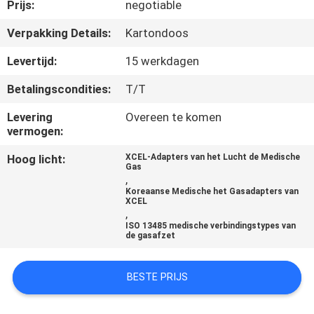
CONTACTEER
Prijs:
negotiable
ONS
Verpakking Details:
Kartondoos
Levertijd:
15 werkdagen
VERZOEK
Betalingscondities:
T/T
OM
Levering
Overeen te komen
EEN
vermogen:
CITAAT
Hoog licht:
XCEL-Adapters van het Lucht de Medische
Gas
,
SITEMAP
Koreaanse Medische het Gasadapters van
XCEL
,
ISO 13485 medische verbindingstypes van
PRIVACY
de gasafzet
POLICY
BESTE PRIJS