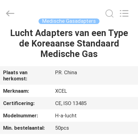
Medical
Solutions
Co.,
Ltd..
All
Medische Gasadapters
Rights
Reserved.
Lucht Adapters van een Type
HUIS
de Koreaanse Standaard
PRODUCTEN
Medische Gas
ONGEVEER
Plaats van
P.R. China
herkomst:
ONS
Merknaam:
XCEL
FABRIEKSREIS
Certificering:
CE, ISO 13485
Modelnummer:
H-a-lucht
KWALITEITSCONTROLE
Min. bestelaantal:
50pcs