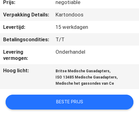
CONTACTEER
Prijs:
negotiable
ONS
Verpakking Details:
Kartondoos
Levertijd:
15 werkdagen
VERZOEK
Betalingscondities:
T/T
OM
Levering
Onderhandel
EEN
vermogen:
CITAAT
Hoog licht:
,
Britse Medische Gasadapters
,
ISO 13485 Medische Gasadapters
SITEMAP
Medische het gassondes van Ce
BESTE PRIJS
PRIVACY
POLICY