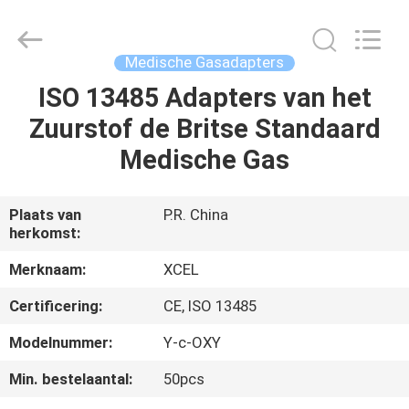
Medical
Solutions
Co.,
Ltd..
All
Medische Gasadapters
Rights
Reserved.
ISO 13485 Adapters van het
HUIS
Zuurstof de Britse Standaard
PRODUCTEN
Medische Gas
ONGEVEER
Plaats van
P.R. China
herkomst:
ONS
Merknaam:
XCEL
FABRIEKSREIS
Certificering:
CE, ISO 13485
Modelnummer:
Y-c-OXY
KWALITEITSCONTROLE
Min. bestelaantal:
50pcs