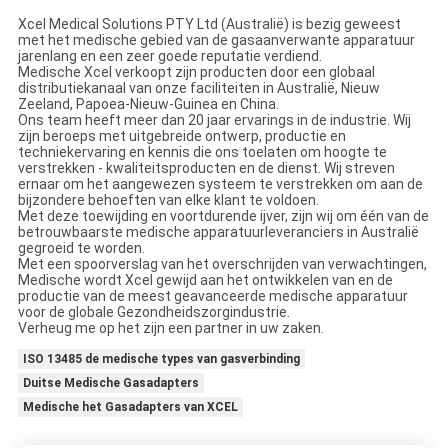
Xcel Medical Solutions PTY Ltd (Australië) is bezig geweest
met het medische gebied van de gasaanverwante apparatuur
jarenlang en een zeer goede reputatie verdiend.
Medische Xcel verkoopt zijn producten door een globaal
distributiekanaal van onze faciliteiten in Australië, Nieuw
Zeeland, Papoea-Nieuw-Guinea en China.
Ons team heeft meer dan 20 jaar ervarings in de industrie. Wij
zijn beroeps met uitgebreide ontwerp, productie en
techniekervaring en kennis die ons toelaten om hoogte te
verstrekken - kwaliteitsproducten en de dienst. Wij streven
ernaar om het aangewezen systeem te verstrekken om aan de
bijzondere behoeften van elke klant te voldoen.
Met deze toewijding en voortdurende ijver, zijn wij om één van de
betrouwbaarste medische apparatuurleveranciers in Australië
gegroeid te worden.
Met een spoorverslag van het overschrijden van verwachtingen,
Medische wordt Xcel gewijd aan het ontwikkelen van en de
productie van de meest geavanceerde medische apparatuur
voor de globale Gezondheidszorgindustrie.
Verheug me op het zijn een partner in uw zaken.
ISO 13485 de medische types van gasverbinding
Duitse Medische Gasadapters
Medische het Gasadapters van XCEL