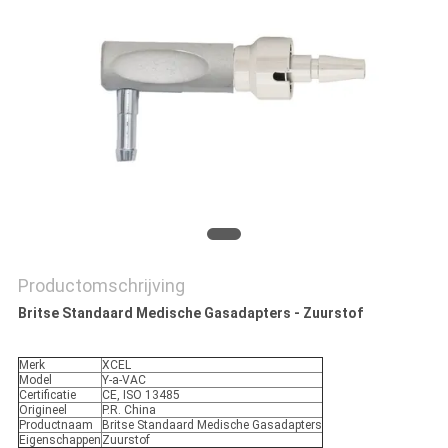
Productomschrijving
Britse Standaard Medische Gasadapters - Zuurstof
Merk
XCEL
Model
Y-a-VAC
Certificatie
CE, ISO 13485
Origineel
P.R. China
Productnaam
Britse Standaard Medische Gasadapters
Eigenschappen
Zuurstof