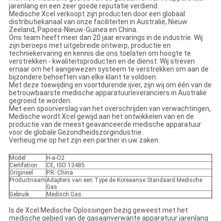
jarenlang en een zeer goede reputatie verdiend.
Medische Xcel verkoopt zijn producten door een globaal
distributiekanaal van onze faciliteiten in Australië, Nieuw
Zeeland, Papoea-Nieuw-Guinea en China.
Ons team heeft meer dan 20 jaar ervarings in de industrie. Wij
zijn beroeps met uitgebreide ontwerp, productie en
techniekervaring en kennis die ons toelaten om hoogte te
verstrekken - kwaliteitsproducten en de dienst. Wij streven
ernaar om het aangewezen systeem te verstrekken om aan de
bijzondere behoeften van elke klant te voldoen.
Met deze toewijding en voortdurende ijver, zijn wij om één van de
betrouwbaarste medische apparatuurleveranciers in Australië
gegroeid te worden.
Met een spoorverslag van het overschrijden van verwachtingen,
Medische wordt Xcel gewijd aan het ontwikkelen van en de
productie van de meest geavanceerde medische apparatuur
voor de globale Gezondheidszorgindustrie.
Verheug me op het zijn een partner in uw zaken.
Model
H-a-O2
Certifation
CE, ISO 13485
Origineel
P.R. China
Productnaam
Adapters van een Type de Koreaanse Standaard Medische
Gas
Gebruik
Medisch Gas
Is de Xcel Medische Oplossingen bezig geweest met het
medische gebied van de gasaanverwante apparatuur jarenlang