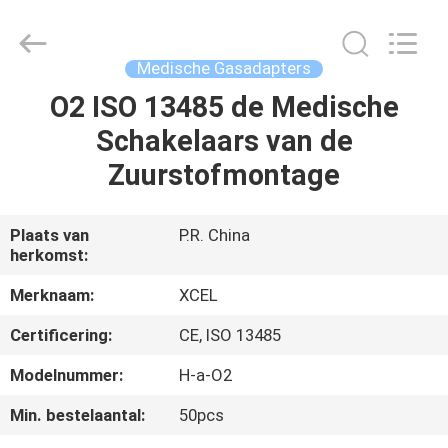
Medical
Solutions
Co.,
Ltd..
All
Medische Gasadapters
Rights
Reserved.
O2 ISO 13485 de Medische
HUIS
Schakelaars van de
PRODUCTEN
Zuurstofmontage
ONGEVEER
Plaats van
P.R. China
herkomst:
ONS
Merknaam:
XCEL
FABRIEKSREIS
Certificering:
CE, ISO 13485
Modelnummer:
H-a-O2
KWALITEITSCONTROLE
Min. bestelaantal:
50pcs