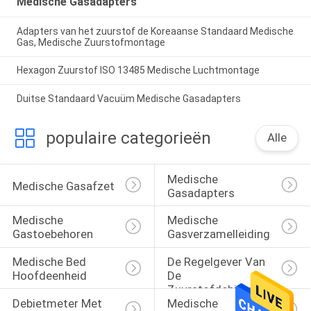
Medische Gasadapters
Adapters van het zuurstof de Koreaanse Standaard Medische
Gas, Medische Zuurstofmontage
Hexagon Zuurstof ISO 13485 Medische Luchtmontage
Duitse Standaard Vacuüm Medische Gasadapters
populaire categorieën
Alle
Medische 
Medische Gasafzet
Gasadapters
Medische 
Medische 
Gastoebehoren
Gasverzamelleiding
Medische Bed 
De Regelgever Van 
Hoofdeenheid
De 
Zuurstofdebietmeter 
Debietmeter Met 
Medische 
Met 