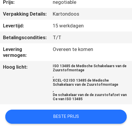
CONTACTEER
Prijs:
negotiable
ONS
Verpakking Details:
Kartondoos
Levertijd:
15 werkdagen
VERZOEK
Betalingscondities:
T/T
OM
Levering
Overeen te komen
EEN
vermogen:
CITAAT
Hoog licht:
ISO 13485 de Medische Schakelaars van de
Zuurstofmontage
,
SITEMAP
XCEL-O2 ISO 13485 de Medische
Schakelaars van de Zuurstofmontage
,
De schakelaar van de de zuurstofafzet van
PRIVACY
Ce van ISO 13485
POLICY
BESTE PRIJS