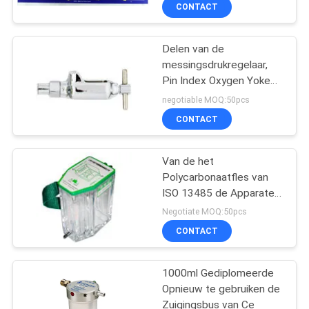
CONTACTEER
CONTACT
ONS
Delen van de
3
messingsdrukregelaar,
VERZOEK
Pin Index Oxygen Yoke
Medische
OM
Assembly
negotiable MOQ:50pcs
Gastoebehoren
EEN
CONTACT
CITAAT
Van de het
Polycarbonaatfles van
SITEMAP
ISO 13485 de Apparaten
5
van de de
Negotiate MOQ:50pcs
Zuurstoftherapie
PRIVACY
Medische
CONTACT
POLICY
Gasverzamelleiding
1000ml Gediplomeerde
Opnieuw te gebruiken de
Zuigingsbus van Ce