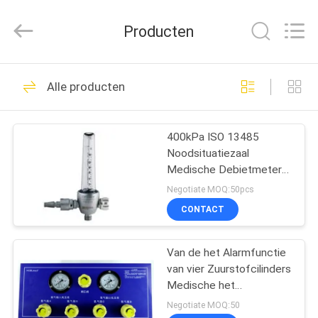
Medical
Solutions
Co.,
Producten
Ltd..
All
Rights
Reserved.
HUIS
30
Alle producten
Medische Gasafzet
PRODUCTEN
400kPa ISO 13485
Noodsituatiezaal
ONGEVEER
Medische Debietmeters,
ONS
de Medische Meter van
Negotiate MOQ:50pcs
de Zuurstofstroom
CONTACT
25
FABRIEKSREIS
Medische
Van de het Alarmfunctie
van vier Zuurstofcilinders
KWALITEITSCONTROLE
Gasadapters
Medische het
Gasverzamelleiding
Negotiate MOQ:50