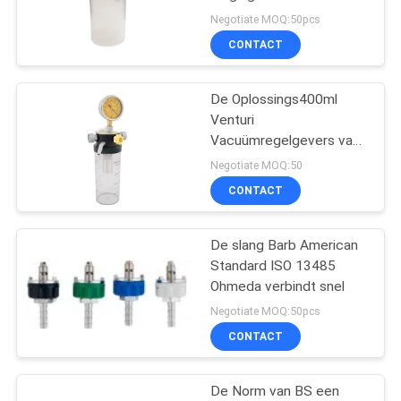
Negotiate MOQ:50pcs
CONTACT
1
Medische Bed
De Oplossings400ml
Venturi
Hoofdeenheid
Vacuümregelgevers van
de uitwerperzuiging
Negotiate MOQ:50
CONTACT
De slang Barb American
6
Standard ISO 13485
De Regelgever van
Ohmeda verbindt snel
Negotiate MOQ:50pcs
de
CONTACT
zuurstofdebietmeter
De Norm van BS een