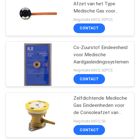
met
Afzet van het Type
Medische Gas voor
Luchtbevochtiger
9
400Kpa-Luchtdienst
Negotiate MOQ:50PCS
Debietmeter met
CONTACT
Luchtbevochtiger
Cs-Zuurstof Eindeenheid
voor Medische
Aardgasleidingssystemen
Negotiate MOQ:50PCS
CONTACT
1
Medische
Zelfdichtende Medische
Gas Eindeenheden voor
Debietmeters
de Consoleafzet van
Pijpleidingssystemen
Negotiate MOQ:50
CONTACT