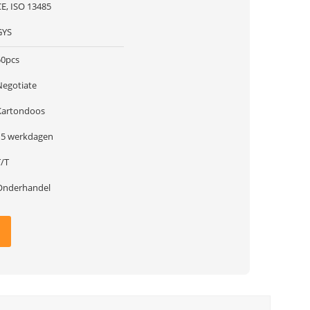
CE, ISO 13485
GYS
50pcs
Negotiate
Kartondoos
15 werkdagen
T/T
Onderhandel