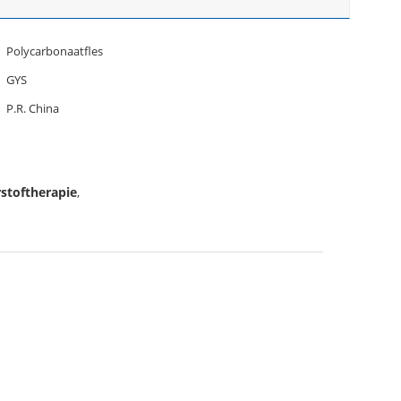
Polycarbonaatfles
GYS
P.R. China
stoftherapie
,