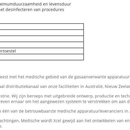
 maximumduurzaamheid en levensduur
het desinfecteren van procedures
rtoestel
geweest met het medische gebied van de gasaanverwante apparatuur
al distributiekanaal van onze faciliteiten in Australië, Nieuw Zee
strie. Wij zijn beroeps met uitgebreide ontwerp, productie en tech
streven ernaar om het aangewezen systeem te verstrekken om aan de
om één van de betrouwbaarste medische apparatuurleveranciers in 
wachtingen, Medische wordt Xcel gewijd aan het ontwikkelen van 
e.