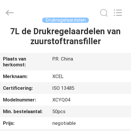
Medical
Solutions
Co.,
Ltd..
All
Drukregelaardelen
Rights
Reserved.
7L de Drukregelaardelen van
HUIS
zuurstoftransfiller
PRODUCTEN
Plaats van
P.R. China
herkomst:
ONGEVEER
ONS
Merknaam:
XCEL
Certificering:
ISO 13485
FABRIEKSREIS
Modelnummer:
XCYQ04
Min. bestelaantal:
50pcs
KWALITEITSCONTROLE
Prijs:
negotiable