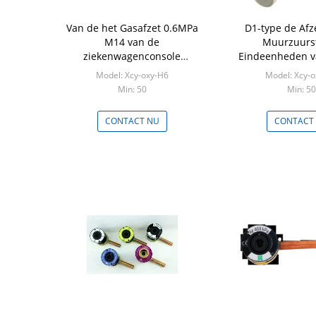
Van de het Gasafzet 0.6MPa
D1-type de Afz
M14 van de
Muurzuurst
ziekenwagenconsole
Eindeenheden v
Medische Medische de
Ziekenhuis de M
Model: Xcy-oxy-H6
Model: Xcy-
Zuurstofafzet
Min: 50
Min: 50
CONTACT NU
CONTACT