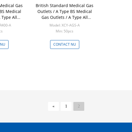
Medical Gas
British Standard Medical Gas
 BS Medical
Outlets / A Type BS Medical
 Type All
Gas Outlets / A Type All
Units
Terminal Units
IR400-A
Model: XCY-AGS-A
cs
Min: 50pcs
 NU
CONTACT NU
«
1
2