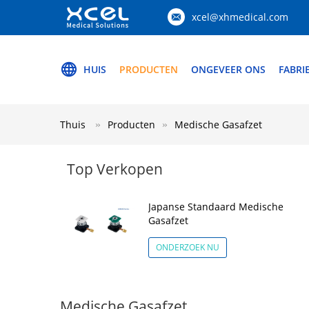
xcel@xhmedical.com
HUIS
PRODUCTEN
ONGEVEER ONS
FABRI
Thuis
Producten
Medische Gasafzet
Top Verkopen
Japanse Standaard Medische
Gasafzet
ONDERZOEK NU
Medische Gasafzet