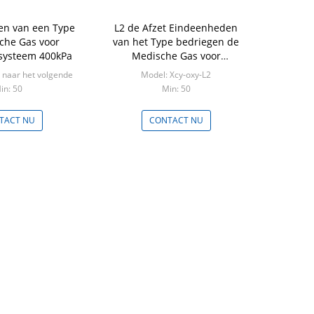
n van een Type
L2 de Afzet Eindeenheden
che Gas voor
van het Type bedriegen de
ssysteem 400kPa
Medische Gas voor
Pijpleidingssystemen
 naar het volgende
Model: Xcy-oxy-L2
in: 50
Min: 50
TACT NU
CONTACT NU