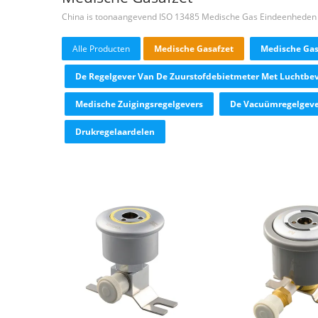
China is toonaangevend ISO 13485 Medische Gas Eindeenheden
Alle Producten
Medische Gasafzet
Medische Gas
De Regelgever Van De Zuurstofdebietmeter Met Luchtbev
Medische Zuigingsregelgevers
De Vacuümregelgeve
Drukregelaardelen