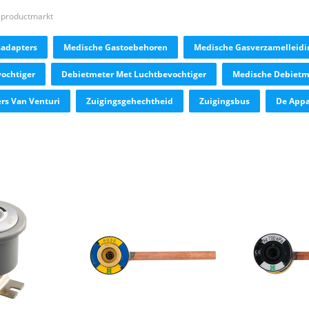
 productmarkt
adapters
Medische Gastoebehoren
Medische Gasverzamelleidi
ochtiger
Debietmeter Met Luchtbevochtiger
Medische Debietm
rs Van Venturi
Zuigingsgehechtheid
Zuigingsbus
De Appa