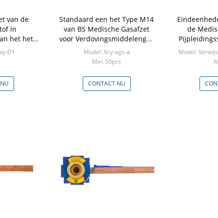
et van de
Standaard een het Type M14
Eindeenhede
of in
van BS Medische Gasafzet
de Medis
an het het
voor Verdovingsmiddelengas
Pijpleiding
edische Gas
het Reinigen Systeem
oxy-D1
Model: Xcy-ags-a
Model: Verwijs
Min: 50pcs
M
 NU
CONTACT NU
CON