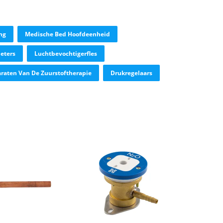
ng
Medische Bed Hoofdeenheid
eters
Luchtbevochtigerfles
raten Van De Zuurstoftherapie
Drukregelaars