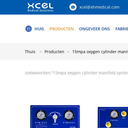
xcel@xhmedical.com
HUIS
PRODUCTEN
ONGEVEER ONS
FABRI
Thuis
Producten
15mpa oxygen cylinder mani
zoekwoorden:"
15mpa oxygen cylinder manifold syst