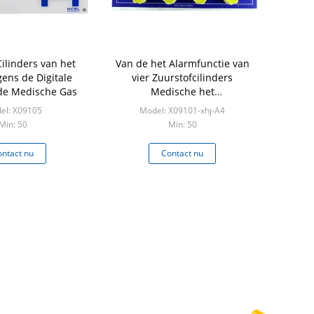
Cilinders van het
Van de het Alarmfunctie van
ens de Digitale
vier Zuurstofcilinders
de Medische Gas
Medische het
Gasverzamelleiding
el: X09105
Model: X09101-xhj-A4
Min: 50
Min: 50
ntact nu
Contact nu