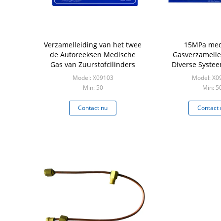
Verzamelleiding van het twee
15MPa med
de Autoreeksen Medische
Gasverzamellei
Gas van Zuurstofcilinders
Diverse Systee
Zuursto
Model: X09103
Model: X0
Min: 50
Min: 5
Contact nu
Contact 