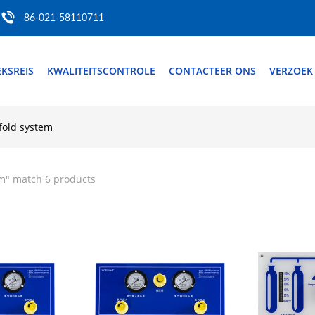
86-021-58110711
EKSREIS
KWALITEITSCONTROLE
CONTACTEER ONS
VERZOEK
fold system
em
" match 6 products