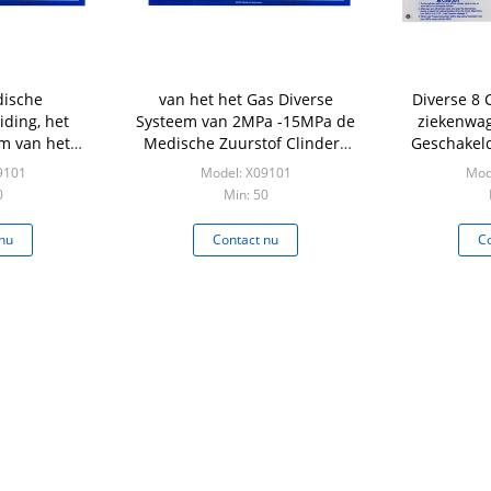
ische
van het het Gas Diverse
Diverse 8 
ding, het
Systeem van 2MPa -15MPa de
ziekenwag
m van het
Medische Zuurstof Clinders
Geschakel
fgas
in Ziekenwagen
9101
Model: X09101
Mod
0
Min: 50
nu
Contact nu
Co