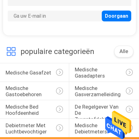
populaire categorieën
Alle
Medische 
Medische Gasafzet
Gasadapters
Medische 
Medische 
Gastoebehoren
Gasverzamelleiding
Medische Bed 
De Regelgever Van 
Hoofdeenheid
De 
Zuurstofdebietmeter 
Debietmeter Met 
Medische 
Met 
Luchtbevochtiger
Debietmeters
Luchtbevochtiger