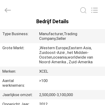
Medical
Solutions
Co.,
Ltd..
All
Rights
Bedrijf Details
Reserved.
HUIS
Type Business:
Manufacturer,Trading
PRODUCTEN
Company,Seller
Grote Markt:
,Western Europe,Eastern Asia,
Zuidoost-Azië , het Midden-
ONGEVEER
Oosten,oceania,worldwide van
ONS
Noord-Amerika , Zuid-Amerika
Merken:
XCEL
FABRIEKSREIS
Aantal
>100
werknemers:
KWALITEITSCONTROLE
Jaarlijkse omzet:
2,500,000-3,100,000
Opgericht Jaar:
2012