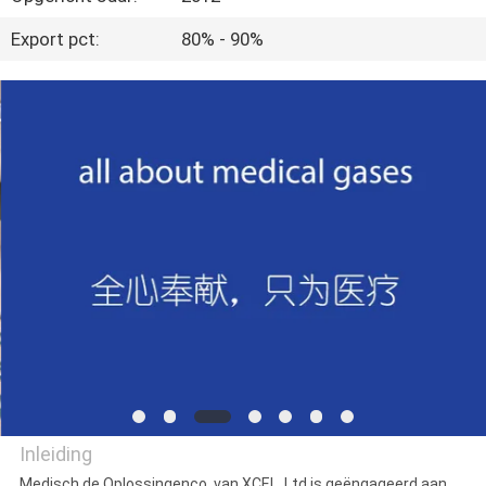
CONTACTEER
Export pct:
80% - 90%
ONS
VERZOEK
OM
EEN
CITAAT
SITEMAP
PRIVACY
POLICY
Inleiding
Medisch de Oplossingenco. van XCEL, Ltd is geëngageerd aan