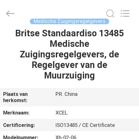
Medical
Solutions
Co.,
Ltd..
All
Medische Zuigingsregelgevers
Rights
Reserved.
Britse Standaardiso 13485
HUIS
Medische
PRODUCTEN
Zuigingsregelgevers, de
Regelgever van de
ONGEVEER
Muurzuiging
ONS
Plaats van
P.R. China
herkomst:
FABRIEKSREIS
Merknaam:
XCEL
KWALITEITSCONTROLE
Certificering:
ISO13485 / CE Certificate
Modelnummer:
Xh-02-06