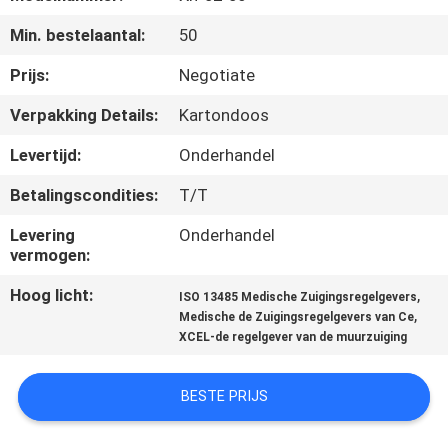
CONTACTEER
Min. bestelaantal:
50
ONS
Prijs:
Negotiate
VERZOEK
Verpakking Details:
Kartondoos
OM
Levertijd:
Onderhandel
EEN
Betalingscondities:
T/T
CITAAT
Levering
Onderhandel
vermogen:
SITEMAP
Hoog licht:
,
ISO 13485 Medische Zuigingsregelgevers
,
Medische de Zuigingsregelgevers van Ce
PRIVACY
XCEL-de regelgever van de muurzuiging
POLICY
BESTE PRIJS