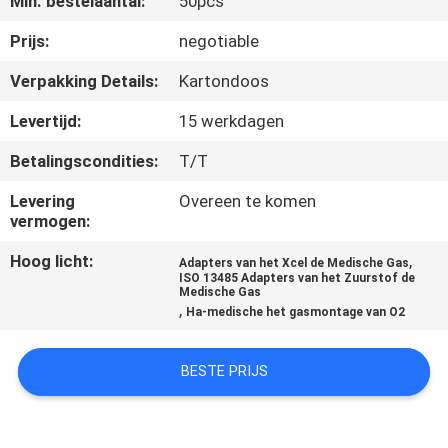
Min. bestelaantal:
50pcs
CONTACTEER
ONS
Prijs:
negotiable
Verpakking Details:
Kartondoos
VERZOEK
Levertijd:
15 werkdagen
OM
Betalingscondities:
T/T
EEN
Levering
Overeen te komen
CITAAT
vermogen:
Hoog licht:
,
Adapters van het Xcel de Medische Gas
SITEMAP
ISO 13485 Adapters van het Zuurstof de
Medische Gas
,
Ha-medische het gasmontage van O2
PRIVACY
POLICY
BESTE PRIJS