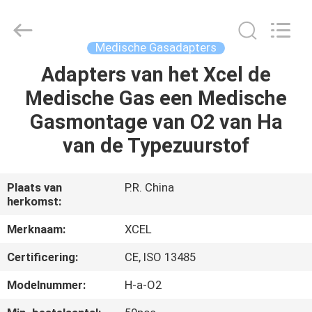
Medical
Solutions
Co.,
Ltd..
All
Medische Gasadapters
Rights
Reserved.
Adapters van het Xcel de
HUIS
Medische Gas een Medische
PRODUCTEN
Gasmontage van O2 van Ha
van de Typezuurstof
ONGEVEER
ONS
Plaats van
P.R. China
herkomst:
FABRIEKSREIS
Merknaam:
XCEL
Certificering:
CE, ISO 13485
KWALITEITSCONTROLE
Modelnummer:
H-a-O2