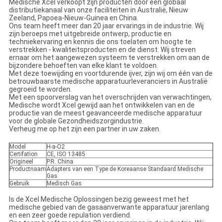
Medische Xcel verkoopt zijn producten door een globaal
distributiekanaal van onze faciliteiten in Australië, Nieuw
Zeeland, Papoea-Nieuw-Guinea en China.
Ons team heeft meer dan 20 jaar ervarings in de industrie. Wij
zijn beroeps met uitgebreide ontwerp, productie en
techniekervaring en kennis die ons toelaten om hoogte te
verstrekken - kwaliteitsproducten en de dienst. Wij streven
ernaar om het aangewezen systeem te verstrekken om aan de
bijzondere behoeften van elke klant te voldoen.
Met deze toewijding en voortdurende ijver, zijn wij om één van de
betrouwbaarste medische apparatuurleveranciers in Australië
gegroeid te worden.
Met een spoorverslag van het overschrijden van verwachtingen,
Medische wordt Xcel gewijd aan het ontwikkelen van en de
productie van de meest geavanceerde medische apparatuur
voor de globale Gezondheidszorgindustrie.
Verheug me op het zijn een partner in uw zaken.
Model
H-a-O2
Certifation
CE, ISO 13485
Origineel
P.R. China
Productnaam
Adapters van een Type de Koreaanse Standaard Medische
Gas
Gebruik
Medisch Gas
Is de Xcel Medische Oplossingen bezig geweest met het
medische gebied van de gasaanverwante apparatuur jarenlang
en een zeer goede repulation verdiend.