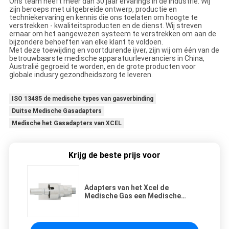
Ons team heeft meer dan 30 jaar ervarings in de industrie. Wij
zijn beroeps met uitgebreide ontwerp, productie en
techniekervaring en kennis die ons toelaten om hoogte te
verstrekken - kwaliteitsproducten en de dienst. Wij streven
ernaar om het aangewezen systeem te verstrekken om aan de
bijzondere behoeften van elke klant te voldoen.
Met deze toewijding en voortdurende ijver, zijn wij om één van de
betrouwbaarste medische apparatuurleveranciers in China,
Australië gegroeid te worden, en de grote producten voor
globale indusry gezondheidszorg te leveren.
ISO 13485 de medische types van gasverbinding
Duitse Medische Gasadapters
Medische het Gasadapters van XCEL
Krijg de beste prijs voor
Adapters van het Xcel de
Medische Gas een Medische
Gasmontage van O2 van Ha van de
Typezuurstof