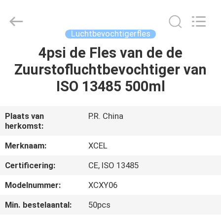
Medical
Solutions
Co.,
Ltd..
All
Luchtbevochtigerfles
Rights
Reserved.
4psi de Fles van de de
HUIS
Zuurstofluchtbevochtiger van
PRODUCTEN
ISO 13485 500ml
ONGEVEER
Plaats van
P.R. China
herkomst:
ONS
Merknaam:
XCEL
FABRIEKSREIS
Certificering:
CE, ISO 13485
Modelnummer:
XCXY06
KWALITEITSCONTROLE
Min. bestelaantal:
50pcs