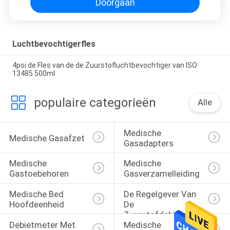
Doorgaan
Luchtbevochtigerfles
4psi de Fles van de de Zuurstofluchtbevochtiger van ISO
13485 500ml
populaire categorieën
Alle
Medische 
Medische Gasafzet
Gasadapters
Medische 
Medische 
Gastoebehoren
Gasverzamelleiding
Medische Bed 
De Regelgever Van 
Hoofdeenheid
De 
Zuurstofdebietmeter 
Debietmeter Met 
Medische 
Met 