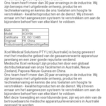
Ons team heeft meer dan 30 jaar ervarings in de industrie. Wij
zijn beroeps met uitgebreide ontwerp, productie en
techniekervaring en kennis die ons toelaten om hoogte te
verstrekken - kwaliteitsproducten en de dienst. Wij streven
ernaar om het aangewezen systeem te verstrekken om aan de
bijzondere behoeften van elke klant te voldoen.
Merk
XCEL
Model
XCXY06
Certificatie
CE, ISO 13485
Origineel
P.R. China
Productnaam
Luchtbevochtigerfles
Xcel Medical Solutions PTY Ltd (Australië) is bezig geweest
met het medische gebied van de gasaanverwante apparatuur
jarenlang en een zeer goede reputatie verdiend.
Medische Xcel verkoopt zijn producten door een globaal
distributiekanaal van onze faciliteiten in Australië, Nieuw
Zeeland, Papoea-Nieuw-Guinea en China.
Ons team heeft meer dan 20 jaar ervarings in de industrie. Wij
zijn beroeps met uitgebreide ontwerp, productie en
techniekervaring en kennis die ons toelaten om hoogte te
verstrekken - kwaliteitsproducten en de dienst. Wij streven
ernaar om het aangewezen systeem te verstrekken om aan de
bijzondere behoeften van elke klant te voldoen.
Met deze toewijding en voortdurende ijver, zijn wij om één van de
betrouwbaarste medische apparatuurleveranciers in Australië
gegroeid te worden.