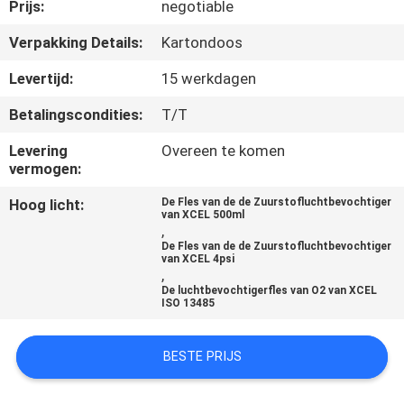
CONTACTEER
Prijs:
negotiable
ONS
Verpakking Details:
Kartondoos
Levertijd:
15 werkdagen
VERZOEK
Betalingscondities:
T/T
OM
Levering
Overeen te komen
EEN
vermogen:
CITAAT
Hoog licht:
De Fles van de de Zuurstofluchtbevochtiger
van XCEL 500ml
,
SITEMAP
De Fles van de de Zuurstofluchtbevochtiger
van XCEL 4psi
,
De luchtbevochtigerfles van O2 van XCEL
PRIVACY
ISO 13485
POLICY
BESTE PRIJS