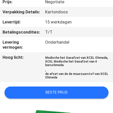
CONTACTEER
Prijs:
Negotiate
ONS
Verpakking Details:
Kartondoos
Levertijd:
15 werkdagen
VERZOEK
Betalingscondities:
T/T
OM
Levering
Onderhandel
EEN
vermogen:
CITAAT
Hoog licht:
,
Medische het Gasafzet van XCEL Ohmeda
XCEL Medische het Gasafzet van 4
barsohmeda
SITEMAP
,
de afzet van de de muurzuurstof van XCEL
Ohmeda
PRIVACY
POLICY
BESTE PRIJS