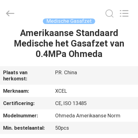
Medical
Solutions
Co.,
Ltd..
All
Medische Gasafzet
Rights
Reserved.
Amerikaanse Standaard
HUIS
Medische het Gasafzet van
PRODUCTEN
0.4MPa Ohmeda
ONGEVEER
Plaats van
P.R. China
herkomst:
ONS
Merknaam:
XCEL
FABRIEKSREIS
Certificering:
CE, ISO 13485
Modelnummer:
Ohmeda Amerikaanse Norm
KWALITEITSCONTROLE
Min. bestelaantal:
50pcs