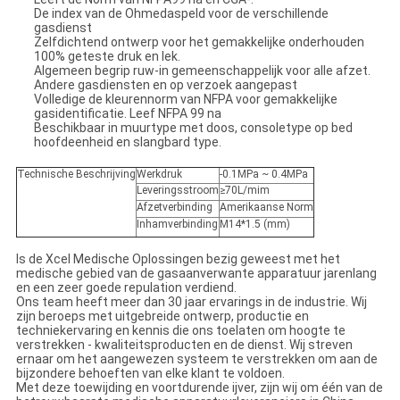
De index van de Ohmedaspeld voor de verschillende
gasdienst
Zelfdichtend ontwerp voor het gemakkelijke onderhouden
100% geteste druk en lek.
Algemeen begrip ruw-in gemeenschappelijk voor alle afzet.
Andere gasdiensten en op verzoek aangepast
Volledige de kleurennorm van NFPA voor gemakkelijke
gasidentificatie. Leef NFPA 99 na
Beschikbaar in muurtype met doos, consoletype op bed
hoofdeenheid en slangbard type.
Technische Beschrijving
Werkdruk
-0.1MPa ~ 0.4MPa
Leveringsstroom
≥70L/mim
Afzetverbinding
Amerikaanse Norm
Inhamverbinding
M14*1.5 (mm)
Is de Xcel Medische Oplossingen bezig geweest met het
medische gebied van de gasaanverwante apparatuur jarenlang
en een zeer goede repulation verdiend.
Ons team heeft meer dan 30 jaar ervarings in de industrie. Wij
zijn beroeps met uitgebreide ontwerp, productie en
techniekervaring en kennis die ons toelaten om hoogte te
verstrekken - kwaliteitsproducten en de dienst. Wij streven
ernaar om het aangewezen systeem te verstrekken om aan de
bijzondere behoeften van elke klant te voldoen.
Met deze toewijding en voortdurende ijver, zijn wij om één van de