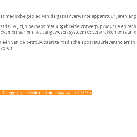
het medische gebied van de gasaanverwante apparatuur jarenlang 
strie. Wij zijn beroeps met uitgebreide ontwerp, productie en tech
streven ernaar om het aangewezen systeem te verstrekken om aan de
om één van de betrouwbaarste medische apparatuurleveranciers in C
everen.
De regelgever van de de stroommaat van ISO 13485