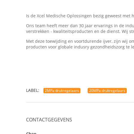
Is de Xcel Medische Oplossingen bezig geweest met 
Ons team heeft meer dan 30 jaar ervarings in de indu
verstrekken - kwaliteitsproducten en de dienst. Wij 
Met deze toewijding en voortdurende ijver, zijn wij 
producten voor globale indusry gezondheidszorg te l
LABEL:
2MPa drukregelaars
20MPa drukregelaars
CONTACTGEGEVENS
Chen