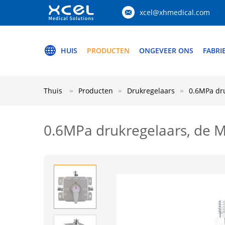
xcel@xhmedical.com
HUIS
PRODUCTEN
ONGEVEER ONS
FABRI
Thuis
Producten
Drukregelaars
0.6MPa dr
0.6MPa drukregelaars, de 