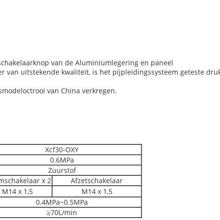
 schakelaarknop van de Aluminiumlegering en paneel
 van uitstekende kwaliteit, is het pijpleidingssysteem geteste druk
ksmodeloctrooi van China verkregen.
Xcf30-OXY
0.6MPa
Zuurstof
mschakelaar x 2
Afzetschakelaar
M14 x 1,5
M14 x 1,5
0.4MPa~0.5MPa
≥70L/min