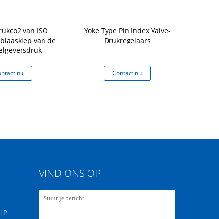
rukco2 van ISO
Yoke Type Pin Index Valve-
15MPa d
fblaasklep van de
Drukregelaars
elgeversdruk
ntact nu
Contact nu
Co
VIND ONS OP
l P