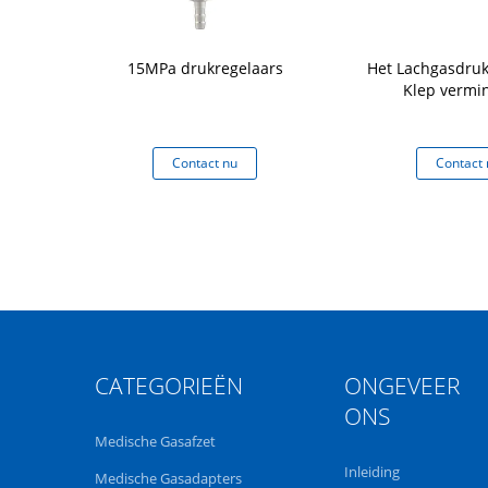
ndex Valve-
15MPa drukregelaars
Het Lachgasdruk
laars
Klep vermi
 nu
Contact nu
Contact 
CATEGORIEËN
ONGEVEER
ONS
Medische Gasafzet
Inleiding
Medische Gasadapters