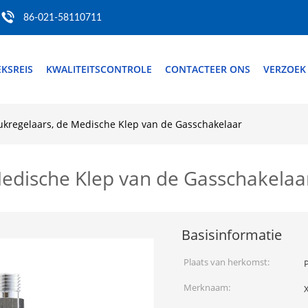
86-021-58110711
EKSREIS
KWALITEITSCONTROLE
CONTACTEER ONS
VERZOEK
ukregelaars, de Medische Klep van de Gasschakelaar
Medische Klep van de Gasschakela
Basisinformatie
Plaats van herkomst:
P
Merknaam: