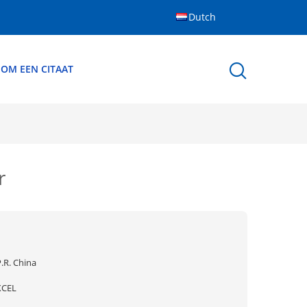
Dutch
 OM EEN CITAAT
ar
.R. China
XCEL