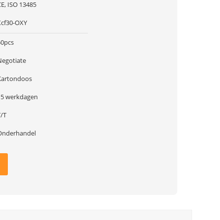
CE, ISO 13485
Xcf30-OXY
50pcs
Negotiate
Kartondoos
15 werkdagen
T/T
Onderhandel