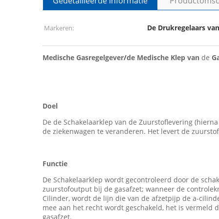
Gedetailleerde informatie
Productomsch
De Drukregelaars va
Markeren:
Medische Gasregelgever
/
de Medische Klep van
de
G
Doel
De de Schakelaarklep van de Zuurstoflevering (hierna 
de ziekenwagen te veranderen. Het levert de zuurstof 
Functie
De Schakelaarklep wordt gecontroleerd door de schak
zuurstofoutput bij de gasafzet; wanneer de controlek
Cilinder, wordt de lijn die van de afzetpijp de a-cil
mee aan het recht wordt geschakeld, het is vermeld de
gasafzet.