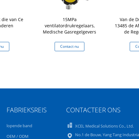
 die van Ce
15MPa
Van de D
nderen
ventilatordrukregelaars,
13485 de A
Medische Gasregelgevers
de Reg
nu
Contact nu
Co
FABRIEKSREIS
CONTACTEER ONS
lopende band
XCEL Medical Solutions Co., Ltd.
No.1 de Bouw, Yang Tang Industria
OEM / ODM