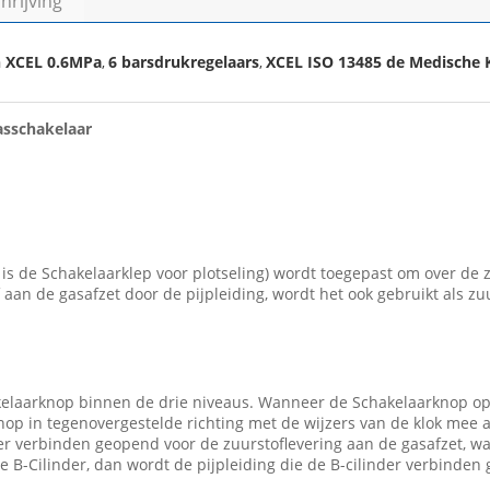
rijving
n XCEL 0.6MPa
6 barsdrukregelaars
XCEL ISO 13485 de Medische 
,
,
asschakelaar
is de Schakelaarklep voor plotseling) wordt toegepast om over de z
aan de gasafzet door de pijpleiding, wordt het ook gebruikt als zuu
elaarknop binnen de drie niveaus. Wanneer de Schakelaarknop op h
nop in tegenovergestelde richting met de wijzers van de klok mee a
inder verbinden geopend voor de zuurstoflevering aan de gasafzet, 
 B-Cilinder, dan wordt de pijpleiding die de B-cilinder verbinden