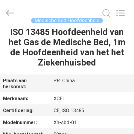
Medical
Solutions
Co.,
Ltd..
All
Medische Bed Hoofdeenheid
Rights
Reserved.
ISO 13485 Hoofdeenheid van
HUIS
het Gas de Medische Bed, 1m
PRODUCTEN
de Hoofdeenheid van het het
Ziekenhuisbed
ONGEVEER
ONS
Plaats van
P.R. China
herkomst:
FABRIEKSREIS
Merknaam:
XCEL
Certificering:
CE, ISO 13485
KWALITEITSCONTROLE
Modelnummer:
Xh-sbd-01