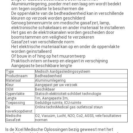
Aluminiumlegering, poeder met een laag om wordt bedekt
om tegen oxydatie te beschermen die
De oppervlakte van de bedheadeenheid kan in verschillende
kleuren op verzoek worden geschilderd
Genoeg binnenruimte om medische gasafzet, lamp,
elektronische schakelaars en ander materiaal te installeren
Het gas en de elektrokanalen worden gescheiden door
boomstammen om veiligheid te verzekeren
Gasafzet van verschillende norm
Het elektrische materiaal kan op en onder de oppervlakte
worden geïnstalleerd
Of bouw in of hing op het muurontwerp
Praktisch intern ontwerp en elegant in verschijning
Aangepaste beschikbare lengte
Type
Medisch Aardgasleidingssysteem
Productnaam
Bedheadeenheid
Materiaal
Aluminiumlegering
Kleur
Aangepast per uw verzoek
OEM
Beschikbaar
Oppervlakte
Statisch-elektriciteit-schildert technologie
Lengte
1m, Aangepaste 2m,
Toepassing
Geduldige ruimte, ICU-ruimte
De
Online techniMedical gas outletscal steun
naverkoopdienst
Medische
O2, Vacuüm, Lucht, N2O, Co2, AGSS, vele facultatieve
Gasafzet
normen
Is de Xcel Medische Oplossingen bezig geweest met het