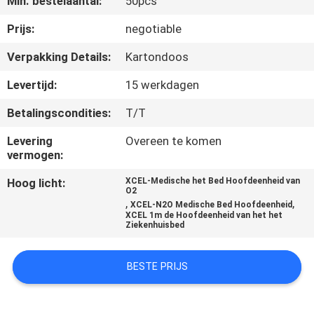
Min. bestelaantal:
50pcs
CONTACTEER
ONS
Prijs:
negotiable
Verpakking Details:
Kartondoos
VERZOEK
Levertijd:
15 werkdagen
OM
Betalingscondities:
T/T
EEN
Levering
Overeen te komen
CITAAT
vermogen:
Hoog licht:
XCEL-Medische het Bed Hoofdeenheid van
SITEMAP
O2
,
,
XCEL-N2O Medische Bed Hoofdeenheid
XCEL 1m de Hoofdeenheid van het het
Ziekenhuisbed
PRIVACY
POLICY
BESTE PRIJS