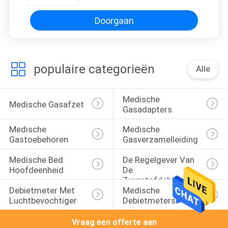
Ziekenhuisbed
Doorgaan
populaire categorieën
Alle
Medische 
Medische Gasafzet
Gasadapters
Medische 
Medische 
Gastoebehoren
Gasverzamelleiding
Medische Bed 
De Regelgever Van 
Hoofdeenheid
De 
Zuurstofdebietmeter 
Debietmeter Met 
Medische 
Met 
Luchtbevochtiger
Debietmeters
Luchtbevochtiger
Vraag een offerte aan