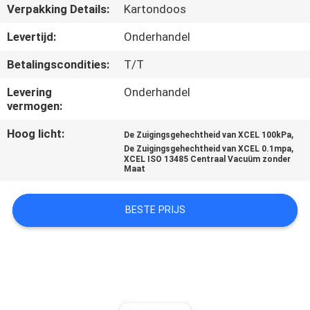
CONTACTEER
Verpakking Details:
Kartondoos
ONS
Levertijd:
Onderhandel
Betalingscondities:
T/T
VERZOEK
Levering
Onderhandel
OM
vermogen:
EEN
Hoog licht:
,
De Zuigingsgehechtheid van XCEL 100kPa
CITAAT
,
De Zuigingsgehechtheid van XCEL 0.1mpa
XCEL ISO 13485 Centraal Vacuüm zonder
Maat
SITEMAP
BESTE PRIJS
PRIVACY
POLICY