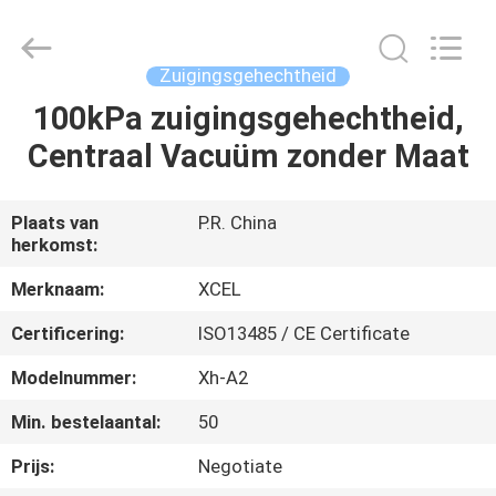
Medical
Solutions
Co.,
Ltd..
All
Zuigingsgehechtheid
Rights
Reserved.
100kPa zuigingsgehechtheid,
HUIS
Centraal Vacuüm zonder Maat
PRODUCTEN
Plaats van
P.R. China
herkomst:
ONGEVEER
ONS
Merknaam:
XCEL
Certificering:
ISO13485 / CE Certificate
FABRIEKSREIS
Modelnummer:
Xh-A2
Min. bestelaantal:
50
KWALITEITSCONTROLE
Prijs:
Negotiate