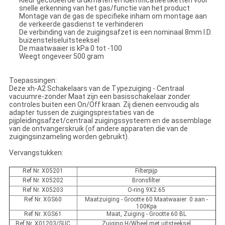
Kleur gecodeerde drukmaten en identificatieetiketten voor
snelle erkenning van het gas/functie van het product
Montage van de gas de specifieke inham om montage aan
de verkeerde gasdienst te verhinderen
De verbinding van de zuigingsafzet is een nominaal 8mm I.D.
buizenstelseluitsteeksel
De maatwaaier is kPa 0 tot -100
Weegt ongeveer 500 gram
Toepassingen:
Deze xh-A2 Schakelaars van de Typezuiging - Centraal
vacuumre-zonder Maat zijn een basisschakelaar zonder
controles buiten een On/Off kraan. Zij dienen eenvoudig als
adapter tussen de zuigingsprestaties van de
pijpleidingsafzet/centraal zuigingssysteem en de assemblage
van de ontvangerskruik (of andere apparaten die van de
zuigingsinzameling worden gebruikt).
Vervangstukken:
Ref Nr. X05201
Filterpijp
Ref Nr. X05202
Bronsfilter
Ref Nr. X05203
O-ring 9X2.65
Ref Nr. XGS60
Maatzuiging - Grootte 60 Maatwaaier: 0 aan -
100Kpa
Ref Nr. XGS61
Maat, Zuiging - Grootte 60 BL
Ref Nr. X01203/SUC
Zuiging H/Wheel met uitsteeksel