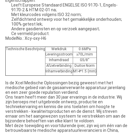
Eigenschappen:
Leeft Europese Standaard ENGELSE ISO 9170-1, Engels-
9170-2 & HTM 02-01 na;
Met kleurcodes volgens ISO 32 norm;
Zelfdichtend ontwerp voor het gemakkelijke onderhouden;
100% getest lek;
Andere gasdiensten en op verzoek aangepast;
Ce vermeld product.
ModelNo.: Xcy-oxy-H6
Technische Beschrijving
Werkdruk
0.6MPa
Leveringsstroom
≥70L/mim
Inhamdraad
G5/8“
Afzetverbinding
Duitse Norm
Inhamverbinding
M14*1.5 (mm)
Is de Xcel Medische Oplossingen bezig geweest met het
medische gebied van de gasaanverwante apparatuur jarenlang
en een zeer goede repulation verdiend.
Ons team heeft meer dan 30 jaar ervarings in de industrie. Wij
zijn beroeps met uitgebreide ontwerp, productie en
techniekervaring en kennis die ons toelaten om hoogte te
verstrekken - kwaliteitsproducten en de dienst. Wij streven
ernaar om het aangewezen systeem te verstrekken om aan de
bijzondere behoeften van elke klant te voldoen.
Met deze toewijding en voortdurende ijver, zijn wij om één van de
betrouwbaarste medische apparatuurleveranciers in China,