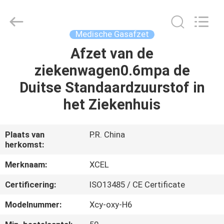
Medical
Solutions
Co.,
Ltd..
All
Medische Gasafzet
Rights
Reserved.
Afzet van de
HUIS
ziekenwagen0.6mpa de
PRODUCTEN
Duitse Standaardzuurstof in
het Ziekenhuis
ONGEVEER
ONS
Plaats van
P.R. China
herkomst:
FABRIEKSREIS
Merknaam:
XCEL
Certificering:
ISO13485 / CE Certificate
KWALITEITSCONTROLE
Modelnummer:
Xcy-oxy-H6