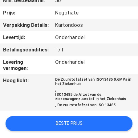
Min. bestelaantal:
50
CONTACTEER
ONS
Prijs:
Negotiate
Verpakking Details:
Kartondoos
VERZOEK
Levertijd:
Onderhandel
OM
Betalingscondities:
T/T
EEN
Levering
Onderhandel
CITAAT
vermogen:
Hoog licht:
De Zuurstofafzet van ISO13485 0.6MPa in
SITEMAP
het Ziekenhuis
,
ISO13485 de Afzet van de
ziekenwagenzuurstof in het Ziekenhuis
PRIVACY
,
De zuurstofafzet van ISO 13485
POLICY
BESTE PRIJS