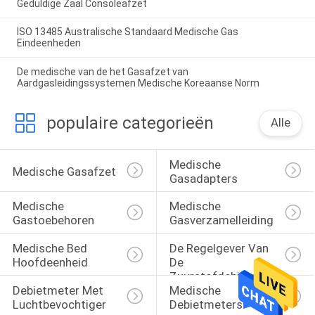
Geduldige Zaal Consoleafzet
ISO 13485 Australische Standaard Medische Gas
Eindeenheden
De medische van de het Gasafzet van
Aardgasleidingssystemen Medische Koreaanse Norm
populaire categorieën
Alle
Medische 
Medische Gasafzet
Gasadapters
Medische 
Medische 
Gastoebehoren
Gasverzamelleiding
Medische Bed 
De Regelgever Van 
Hoofdeenheid
De 
Zuurstofdebietmeter 
Debietmeter Met 
Medische 
Met 
Luchtbevochtiger
Debietmeters
Luchtbevochtiger