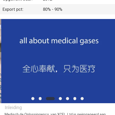
CONTACTEER
Export pct:
80% - 90%
ONS
VERZOEK
OM
EEN
CITAAT
SITEMAP
PRIVACY
POLICY
Inleiding
Medisch de Oplossingenco. van XCEL, Ltd is geëngageerd aan