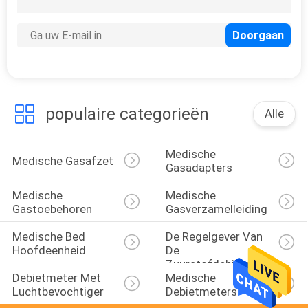
populaire categorieën
Alle
Medische 
Medische Gasafzet
Gasadapters
Medische 
Medische 
Gastoebehoren
Gasverzamelleiding
Medische Bed 
De Regelgever Van 
Hoofdeenheid
De 
Zuurstofdebietmeter 
Debietmeter Met 
Medische 
Met 
Luchtbevochtiger
Debietmeters
Luchtbevochtiger