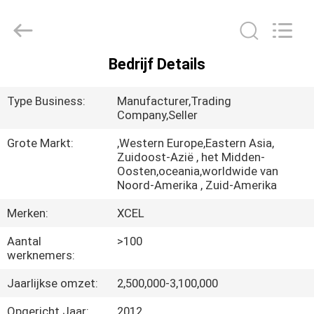
Medical
Solutions
Co.,
Ltd..
All
Rights
Bedrijf Details
Reserved.
HUIS
Type Business:
Manufacturer,Trading
PRODUCTEN
Company,Seller
Grote Markt:
,Western Europe,Eastern Asia,
Zuidoost-Azië , het Midden-
ONGEVEER
Oosten,oceania,worldwide van
ONS
Noord-Amerika , Zuid-Amerika
Merken:
XCEL
FABRIEKSREIS
Aantal
>100
werknemers:
KWALITEITSCONTROLE
Jaarlijkse omzet:
2,500,000-3,100,000
Opgericht Jaar:
2012