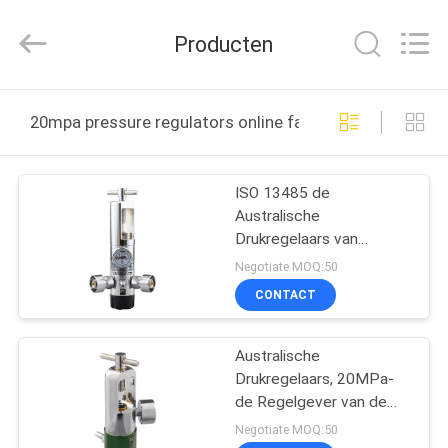
Medical
Solutions
Co.,
Producten
Ltd..
All
Rights
Reserved.
HUIS
20mpa pressure regulators online fabricage
PRODUCTEN
ISO 13485 de
Australische
ONGEVEER
Drukregelaars van
ONS
20MPa
Negotiate MOQ:50
CONTACT
FABRIEKSREIS
Australische
Drukregelaars, 20MPa-
KWALITEITSCONTROLE
de Regelgever van de
Stroommaat
Negotiate MOQ:50