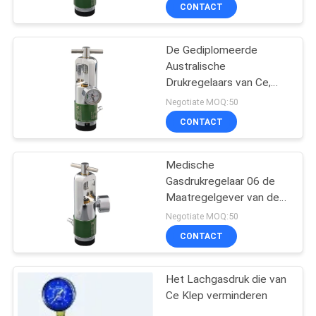
CONTACTEER
CONTACT
ONS
De Gediplomeerde
Australische
VERZOEK
Drukregelaars van Ce,
OM
Medische
Negotiate MOQ:50
Zuurstofdrukregelaar
EEN
CONTACT
CITAAT
Medische
Gasdrukregelaar 06 de
SITEMAP
Maatregelgever van de
Typestroom
Negotiate MOQ:50
PRIVACY
CONTACT
POLICY
Het Lachgasdruk die van
Ce Klep verminderen